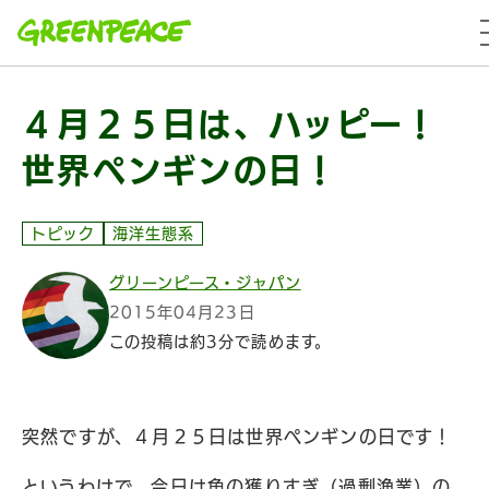
本文へ移動
m
４月２５日は、ハッピー！
世界ペンギンの日！
トピック
海洋生態系
グリーンピース・ジャパン
2015年04月23日
この投稿は約3分で読めます。
突然ですが、４月２５日は世界ペンギンの日です！
というわけで、今日は魚の獲りすぎ（過剰漁業）の