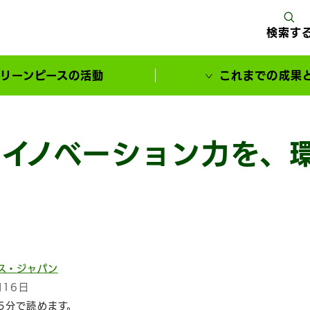
検索す
リーンピースの活動
これまでの成果
サポーターとともに実現してきた変化
のイノベーション力を、
ス・ジャパン
月16日
5分で読めます。