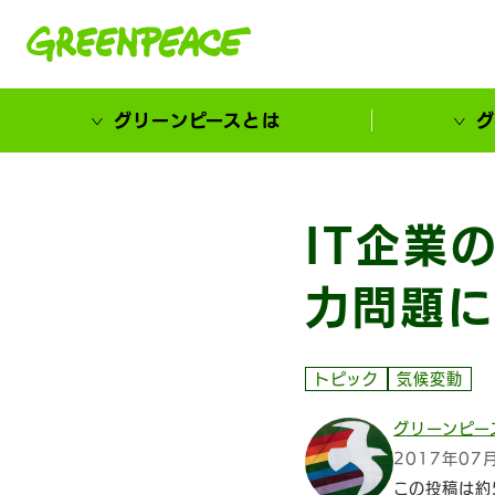
本文へ移動
グリーンピースとは
グ
市民が選ぶ！カーボンゼローカル大賞
IT企業
力問題に
トピック
気候変動
グリーンピー
2017年07
この投稿は約