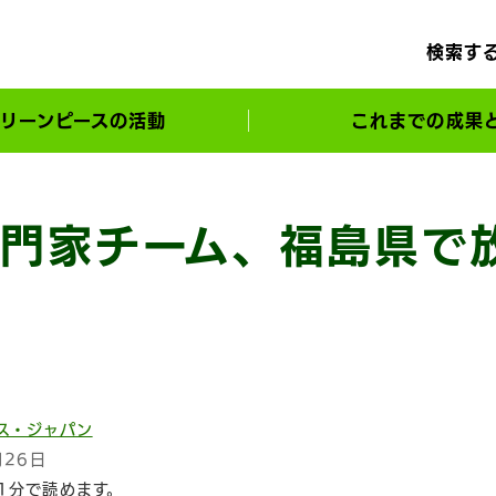
検索す
リーンピースの活動
これまでの成果
サポーターとともに実現してきた変化
門家チーム、福島県で
ス・ジャパン
月26日
1分で読めます。