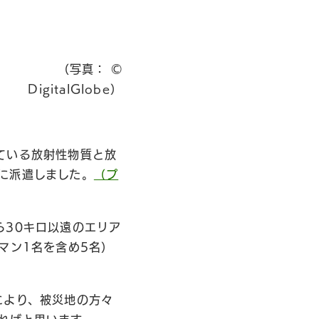
（写真： ©
DigitalGlobe）
ている放射性物質と放
に派遣しました。
（プ
ら30キロ以遠のエリア
マン1名を含め5名）
により、被災地の方々