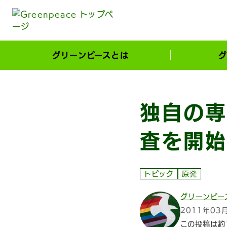
本文へ移動
グリーンピースとは
グ
市民が選ぶ！カーボンゼローカル大賞
独自の専
査を開始
トピック
原発
グリーンピー
2011年03
この投稿は約