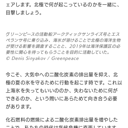
ェアします。北極で何が起こっているのかを一緒に、
目撃しましょう。
グ
リーンピースの活動船アークティックサンライズ号とエス
ペランサ号に乗り込み、海氷が溶けることで北極の海洋生物
が受ける影響を調査することと、2019年は海洋保護区の必
要性に関心を持ってもらうことを目的に活動していた。
© Denis Sinyakov / Greenpeace
今こそ、大気中への二酸化炭素の排出量を抑え、北
極の夏の氷を守るために行動を起こす時です。これ以
上海氷を失ってもいいののか、失わないために何が
できるのか、という問いにあらためて向き合う必要
があります。
化石燃料の燃焼による二酸化炭素排出量を増やした
ことで、私たちの時代は気候危機に直面しています。