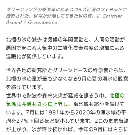
グリーンランドの東海岸にあるスコルズビ湾のフィヨルドで
撮影された、氷河が分離してできた氷の塊。© Christian
Åslund / Greenpeace
北極の氷の減少は気候の年間変動と、人間の活動が
原因で起こる大気中の二酸化炭素濃度の増加による
温暖化が関係しています。
世界各地の研究所とグリーンピースの科学者たちは、
北極の氷の量が最も少なくなる9月の夏の海氷の観察
を続けています。
世界中で熱波や森林火災が猛威を振るう中、
北極の
気温は今夏もさらに上昇し
、海氷域も縮小を続けて
います。7月には1981年から2020年の海氷域の平
均を27％下回るほど縮小しています。2このまま気温
が上がり、氷が溶け続ければ、今年の9月にはさらに