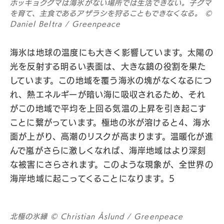
ホッキョクグマは海氷がない場所では生活できない。子グマ
を育て、主食であるアザラシを狩ることもできなくなる。 ©
Daniel Beltra / Greenpeace
海氷は地球の温度にも大きく影響しています。太陽の
光を反射する明るい表面は、大きな鏡の役割を果た
しています。この地域を覆う海氷の塊がなくなるにつ
れ、熱エネルギーが暗い海に吸収されるため、それ
がこの地域で平均を上回る気温の上昇を引き起こす
ことに繋がっています。極地の氷が溶けると4、海水
面が上がり、高潮のリスクが高まります。温暖化が進
んで嵐がさらに激しくなれば、海岸地域はより深刻
な被害にさらされます。このような現象が、全世界の
海岸地域に起こってくることになります。5
北極の氷縁 © Christian Åslund / Greenpeace