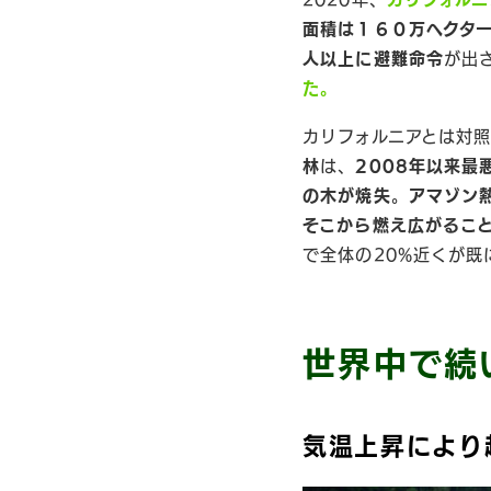
面積は１６０万ヘクタ
人以上に避難命令
が出
た。
カリフォルニアとは対
林
は、
2008年以来最
の木が焼失
。
アマゾン
そこから燃え広がるこ
で全体の20%近くが既
世界中で続
気温上昇により