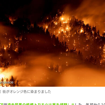
災 街がオレンジ色に染まりました
ア
は
過去最悪の規模となる山火事を経験
しま
した。年初から1