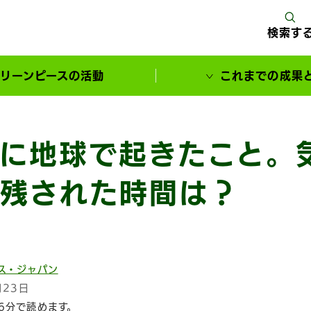
検索す
リーンピースの活動
これまでの成果
サポーターとともに実現してきた変化
年に地球で起きたこと。
残された時間は？
ス・ジャパン
月23日
6分で読めます。