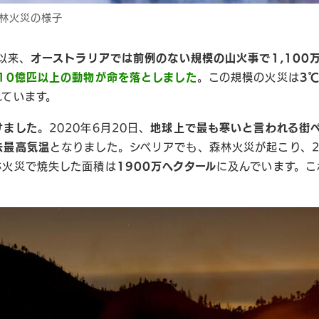
森林火災の様子
以来、
オーストラリア
では前例のない規模の山火事で1,100
10億匹以上の動物が命を落としました
。この規模の火災は
3
れています。
けました。
2020年6月20日、
地球上で最も寒いと言われる街ベ
去最高気温
となりました。シベリアでも、森林火災が起こり、2
林火災で焼失した面積は
1900万ヘクタール
に及んでいます。こ