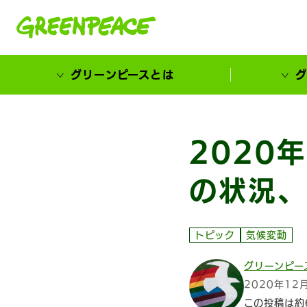
本文へ移動
グリーンピースとは
グ
市民が選ぶ！カーボンゼローカル大賞
2020
の状況、
トピック
気候変動
グリーンピー
2020年12
この投稿は約