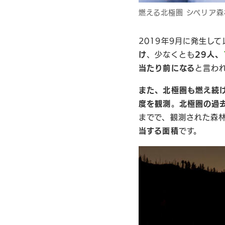
燃える北極圏 シベリア
2019年9月に発生して
け
、少なくとも
29人、
当たり前になる
と言わ
また、
北極圏
も燃え続
度を観測
。
北極圏の過
までで、観測された森
当する面積
です。