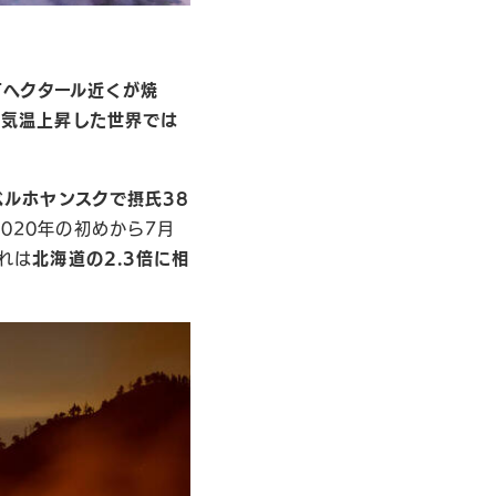
万ヘクタール近くが焼
℃気温上昇した世界では
ルホヤンスクで摂氏38
020年の初めから7月
れは
北海道の2.3倍に相