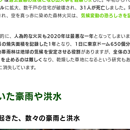
ール
に拡大、数千戸の住宅が破壊され、
31人が死亡
しました。
され、空を真っ赤に染めた森林火災は、
気候変動の恐ろしさを
照的に、
人為的な火災も2020年は最悪な一年
となってしまい
悪の焼失面積を記録した1年
となり、
1日に東京ドーム650個
熱帯雨林は地球の気候を安定させる役割
がありますが、
全体の
とを止めるのは難しく
なり、乾燥した草地になるという研究もあ
に消失しています。
いた豪雨や洪水
起きた、数々の豪雨と洪水