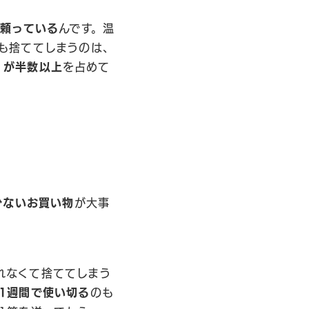
に頼っている
んです。温
も捨ててしまうのは、
」が半数以上
を占めて
少ないお買い物
が大事
れなくて捨ててしまう
1週間で使い切る
のも