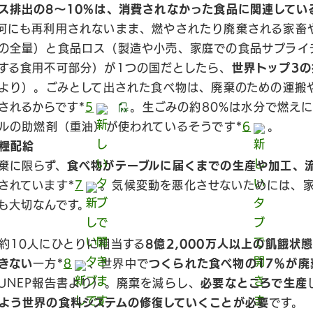
ス排出の8〜10%は、消費されなかった食品に関連してい
何にも再利用されないまま、燃やされたり廃棄される家畜
の全量）と食品ロス（製造や小売、家庭での食品サプライ
する食用不可部分）が1つの国だとしたら、
世界トップ3の
書より）。ごみとして出された食べ物は、廃棄のための運搬
されるからです*
5
。生ごみの約80%は水分で燃えに
トルの助燃剤（重油）が使われているそうです*
6
。
糧配給
棄に限らず、
食べ物がテーブルに届くまでの生産や加工、
されています*
7
。気候変動を悪化させないためには、
も大切なんです。
約10人にひとりに相当する
8億2,000万人以上の飢餓状
きない
一方*
8
、世界中で
つくられた食べ物の17％が廃
UNEP報告書より）。廃棄を減らし、
必要なところで生産
よう世界の食料システムの修復していくことが必要
です。