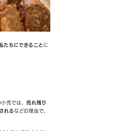
私たちにできること
に
の小売では、
売れ残り
される
などの理由で、