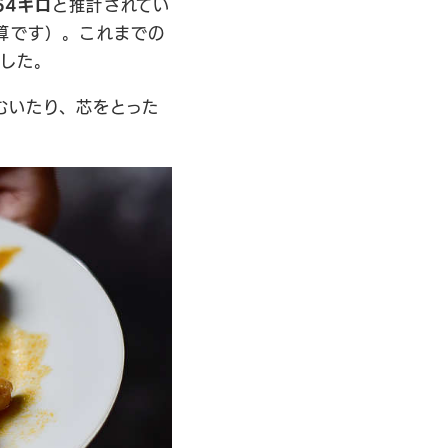
64キロ
と推計されてい
算です）。これまでの
した。
むいたり、芯をとった