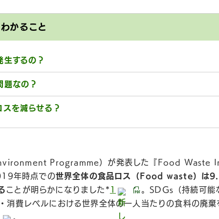
とわかること
発生するの？
問題なの？
ロスを減らせる？
ronment Programme）が発表した『Food Waste In
019年時点での
世界全体の食品ロス（Food waste）は9
る
ことが明らかになりました*
1
。SDGs（持続可
売・消費レベルにおける世界全体の一人当たりの食料の廃棄
2
。