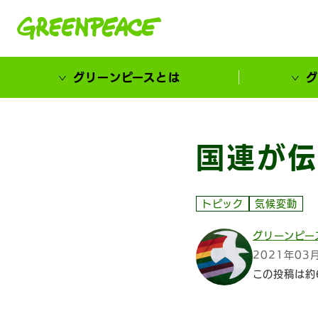
本文へ移動
グリーンピースとは
グ
市民が選ぶ！カーボンゼローカル大賞
国連が伝
トピック
気候変動
グリーンピー
2021年03
この投稿は約