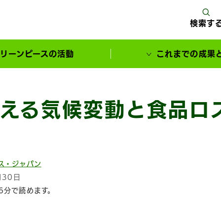
検索す
リーンピースの活動
これまでの成果
サポーターとともに実現してきた変化
える気候変動と食品ロ
ス・ジャパン
月30日
6分で読めます。