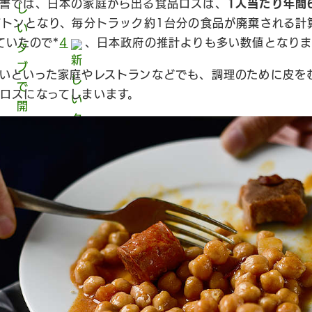
書では、日本の家庭から出る食品ロスは、
1人当たり年間
万トンとなり、毎分トラック約1台分の食品が廃棄される計
ていたので*
4
、日本政府の推計よりも多い数値となりま
いといった家庭やレストランなどでも、調理のために皮を
ロスになってしまいます。