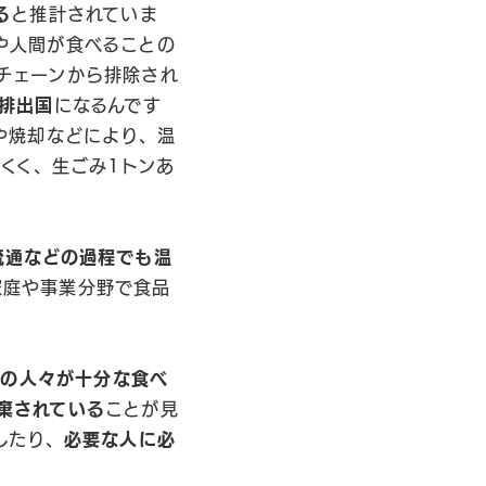
る
と推計されていま
や人間が食べることの
チェーンから排除され
排出国
になるんです
や焼却などにより、温
くく、生ごみ1トンあ
流通などの過程でも温
家庭や事業分野で食品
態の人々が十分な食べ
棄されている
ことが見
したり、
必要な人に必