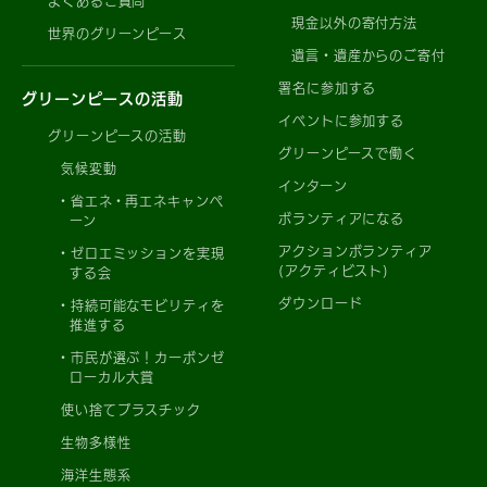
よくあるご質問
現金以外の寄付方法
世界のグリーンピース
遺言・遺産からのご寄付
署名に参加する
グリーンピースの活動
イベントに参加する
グリーンピースの活動
グリーンピースで働く
気候変動
インターン
省エネ・再エネキャンペ
ボランティアになる
ーン
アクションボランティア
ゼロエミッションを実現
(アクティビスト)
する会
ダウンロード
持続可能なモビリティを
推進する
市民が選ぶ！カーボンゼ
ローカル大賞
使い捨てプラスチック
生物多様性
海洋生態系