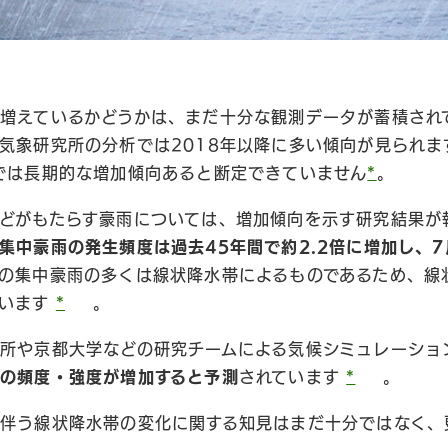
増えているかどうかは、まだ十分な観測データが蓄積され
気象研究所の分析では2018年以降に多い傾向が見られま
では長期的な増加傾向あると断定できていません
*
。
どがもたらす豪雨については、増加傾向を示す研究結果が
集中豪雨の発生頻度は過去45年間で約2.2倍に増加し、7
の集中豪雨の多くは線状降水帯によるものであるため、線
ています
*
。
所や京都大学などの研究チームによる気候シミュレーショ
の頻度・強度が増加すると予測
されています
*
。
伴う線状降水帯の変化に関する知見はまだ十分ではなく、