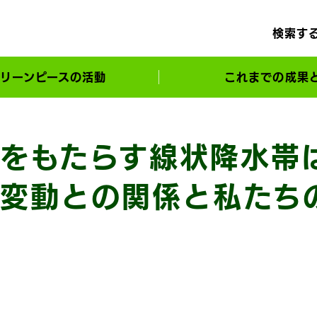
検索す
リーンピースの活動
これまでの成果
サポーターとともに実現してきた変化
をもたらす線状降水帯
変動との関係と私たち