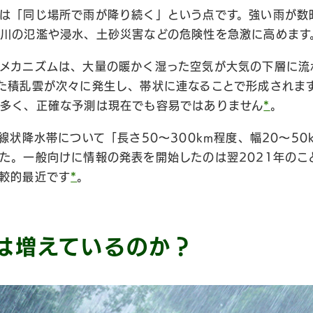
は「同じ場所で雨が降り続く」という点です。強い雨が数
川の氾濫や浸水、土砂災害などの危険性を急激に高めます
メカニズムは、大量の暖かく湿った空気が大気の下層に流
た積乱雲が次々に発生し、帯状に連なることで形成されま
多く、正確な予測は現在でも容易ではありません
*
。
線状降水帯について「長さ50〜300km程度、幅20〜5
た。一般向けに情報の発表を開始したのは翌2021年のこ
較的最近です
*
。
は増えているのか？