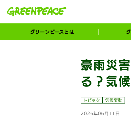
本文へ移動
グリーンピースとは
グ
市民が選ぶ！カーボンゼローカル大賞
豪雨災害
る？気候
トピック
気候変動
2026年06月11日