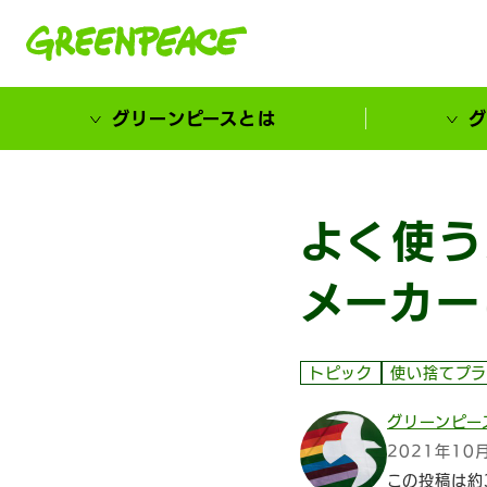
本文へ移動
グリーンピースとは
グ
市民が選ぶ！カーボンゼローカル大賞
よく使う
メーカー
トピック
使い捨てプラ
グリーンピー
2021年10
この投稿は約