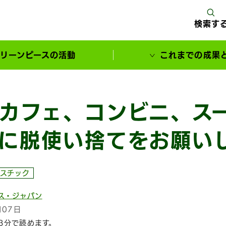
検索す
リーンピースの活動
これまでの成果
サポーターとともに実現してきた変化
カフェ、コンビニ、ス
に脱使い捨てをお願い
スチック
ス・ジャパン
月07日
3分で読めます。