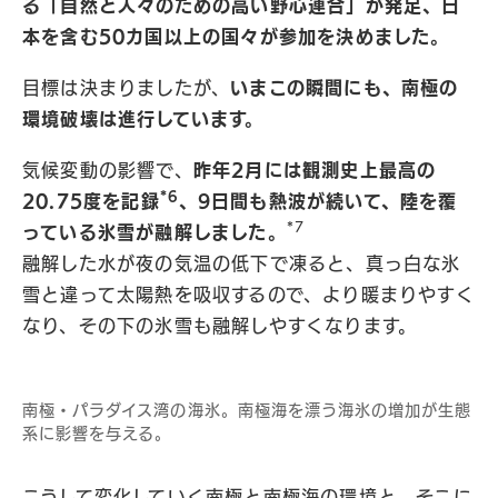
る「自然と人々のための高い野心連合」が発足、日
本を含む50カ国以上の国々が参加を決めました。
目標は決まりましたが、
いまこの瞬間にも、南極の
環境破壊は進行しています。
気候変動の影響で、
昨年2月には観測史上最高の
*6
20.75度を記録
、9日間も熱波が続いて、陸を覆
*7
っている氷雪が融解しました。
融解した水が夜の気温の低下で凍ると、真っ白な氷
雪と違って太陽熱を吸収するので、より暖まりやすく
なり、その下の氷雪も融解しやすくなります。
南極・パラダイス湾の海氷。南極海を漂う海氷の増加が生態
系に影響を与える。
こうして変化していく南極と南極海の環境と、そこに