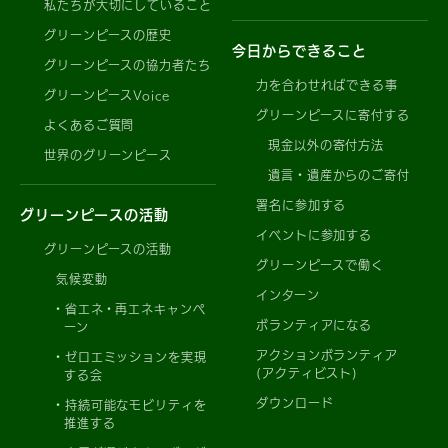
私たちが大切にしていること
グリーンピースの歴史
今日からできること
グリーンピースの協力者たち
力を合わせればできる事
グリーンピースVoice
グリーンピースに寄付する
よくあるご質問
現金以外の寄付方法
世界のグリーンピース
遺言・遺産からのご寄付
署名に参加する
グリーンピースの活動
イベントに参加する
グリーンピースの活動
グリーンピースで働く
気候変動
インターン
省エネ・再エネキャンペ
ボランティアになる
ーン
アクションボランティア
ゼロエミッションを実現
(アクティビスト)
する会
ダウンロード
持続可能なモビリティを
推進する