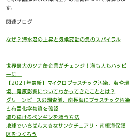
す。
関連ブログ
なぜ？海水温の上昇と気候変動の負のスパイラル
世界最大のツナ缶企業がチェンジ！海も人もハッピ
ーに！
【2021年最新】マイクロプラスチック汚染、海や環
境、健康影響についてわかってきたこととは？
グリーンピースの調査隊、南極海にプラスチック汚染
と有害化学物質を確認
減り続けるペンギンを救う方法
地球でいちばん大きなサンクチュアリ・南極海保護
区をつくろう