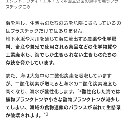
エジプト、ワディ・エル・ガマル国立公園の海中を漂うプラ
スチックごみ
海を汚し、生きものたちの命を危険にさらしているの
はプラスチックだけではありません。
地下水脈や河川を通じて海に流出する
農薬や化学肥
料、畜産や養殖で使用される薬品などの化学物質や
工業廃水も、海でしか生きられない生きものたちの
存続を脅かしています。
また、海は大気中の二酸化炭素を吸収しています
が、二酸化炭素が増えると海水の二酸化炭素濃度も
*2
高くなり、海水が酸性化します。
酸性化した海では
植物プランクトンや小さな動物プランクトンが減少し
てしまい、海域の食物連鎖のバランスが崩れて生態系
*3
が破壊されます。