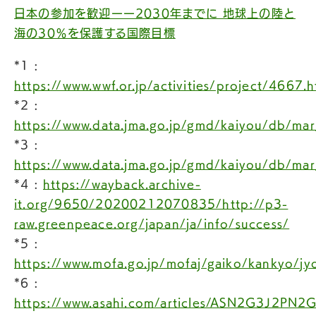
日本の参加を歓迎ーー2030年までに 地球上の陸と
海の30％を保護する国際目標
*1 :
https://www.wwf.or.jp/activities/project/4667.h
*2 :
https://www.data.jma.go.jp/gmd/kaiyou/db/mar
*3 :
https://www.data.jma.go.jp/gmd/kaiyou/db/mar
*4 :
https://wayback.archive-
it.org/9650/20200212070835/http://p3-
raw.greenpeace.org/japan/ja/info/success/
*5 :
https://www.mofa.go.jp/mofaj/gaiko/kankyo/jy
*6 :
https://www.asahi.com/articles/ASN2G3J2PN2