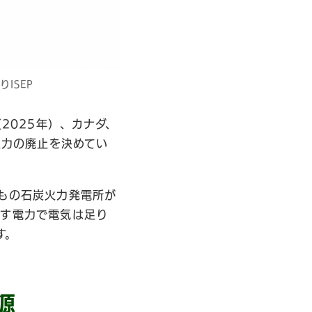
ISEP
2025年）、カナダ、
火力の廃止を決めてい
基もの石炭火力発電所が
出す電力で電気は足り
す。
源