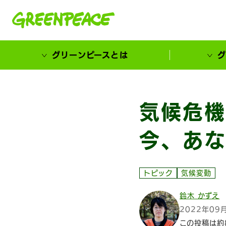
本文へ移動
グリーンピースとは
グ
市民が選ぶ！カーボンゼローカル大賞
気候危機
今、あな
トピック
気候変動
鈴木 かずえ
2022年09
この投稿は約