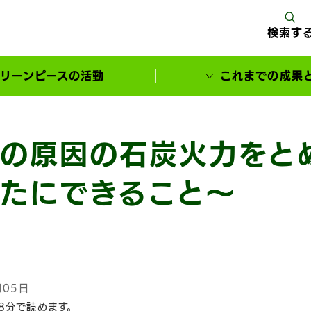
検索す
リーンピースの活動
これまでの成果
サポーターとともに実現してきた変化
の原因の石炭火力をと
たにできること〜
月05日
8分で読めます。