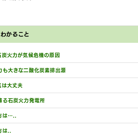
とわかること
石炭火力が気候危機の原因
力も大きな二酸化炭素排出源
気は大丈夫
蘇る石炭火力発電所
は…..
は..