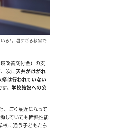
いる*。暑すぎる教室で
環境改善交付金）の支
修、次に
天井がはがれ
改修は行われていない
です。
学校施設への公
と、ごく最近になって
稼働していても断熱性能
学校に通う子どもたち