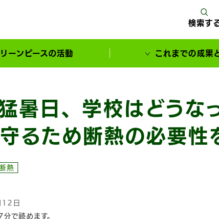
検索す
リーンピースの活動
これまでの成果
サポーターとともに実現してきた変化
猛暑日、学校はどうな
守るため断熱の必要性
#断熱
月12日
7分で読めます。