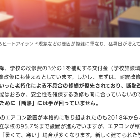
るヒートアイランド現象などの要因が複雑に重なり、猛暑日が増えて
。
以降、学校の改修費の3分の1を補助する交付金（学校施設
熱改修にも使えるとしています。しかし、まずは、耐震改
いった老朽化による不具合の修繕が優先されており、断熱
能はおろか、安全性を確保する改修も間に合っていないの
ために「断熱」には手が回っていません。
のエアコン設置が本格的に取り組まれたのも2018年から
立学校の95.7％まで設置が進んでいますが、エアコンが
「暑くて、寒い」場合が多くなります。新しく建てられた