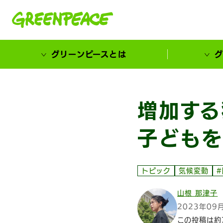
本文へ移動
グリーンピースとは
グ
市民が選ぶ！カーボンゼローカル大賞
増加する
子どもを
トピック
気候変動
山根 那津子
2023年09
この投稿は約