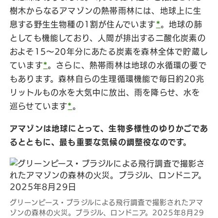
樹木からなるアマゾンの熱帯雨林には、地球上に生
息する野生生物種の1割が住んでいます
*
。地球の肺
としても機能しており、人間が排出する二酸化炭素の
およそ15〜20年分にあたる炭素を森林全体で貯蔵し
ています
*
。さらに、熱帯雨林は地球の水循環の要で
もあります。森林自らの生理循環機能で毎日約20兆
リットルもの水を大気中に放出、雨を降らせ、水を
巡らせています
*
。
アマゾンは地球にとって、生物多様性のゆりかごであ
るとともに、最も重要な気候の調整役なのです。
グリーンピース・ブラジルによる飛行調査で撮影されたアマ
ゾンの森林の火災。ブラジル、ロンドニア。2025年8月29