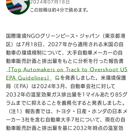
2024年07月18日
この投稿は約4分で読めます。
国際環境NGOグリーンピース・ジャパン（東京都港
区）は7月18日、2027年から適用される米国の自
動車の環境規制について、大手自動車メーカーの自
動車販売計画と排出量をもとに分析を行った報告書
『Top Automakers on Track to Overshoot US
EPA Guidelines』
を発表しました。米環境保護
局（EPA）は2024年3月、自動車会社に対して
2032年の温室効果ガス排出量を1マイルあたり85グ
ラムまでに抑えることを義務化すると発表しました。
（注1）報告書では、トヨタ・日産・ホンダの日本メ
ーカー3社を含む自動車大手7社について、現在の自
動車販売計画と排出量を基に2032年時点の温室効