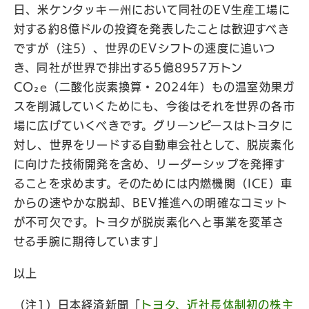
日、米ケンタッキー州において同社のEV生産工場に
対する約8億ドルの投資を発表したことは歓迎すべき
ですが（注5）、世界のEVシフトの速度に追いつ
き、同社が世界で排出する5億8957万トン
CO₂e（二酸化炭素換算・2024年）もの温室効果ガ
スを削減していくためにも、今後はそれを世界の各市
場に広げていくべきです。グリーンピースはトヨタに
対し、世界をリードする自動車会社として、脱炭素化
に向けた技術開発を含め、リーダーシップを発揮す
ることを求めます。そのためには内燃機関（ICE）車
からの速やかな脱却、BEV推進への明確なコミット
が不可欠です。トヨタが脱炭素化へと事業を変革さ
せる手腕に期待しています」
以上
（注1）日本経済新聞「
トヨタ、近社長体制初の株主