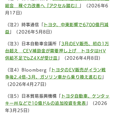
総会 稼ぐ力改善へ『アクセル踏む』
」（2026年6
月17日）
（注2）時事通信「
トヨタ、中東影響で6700億円減
益
」（2026年5月8日）
（注3）日本自動車会議所「
3月のEV販売、初の1万
台超え CEV補助金が需要押し上げ トヨタはHV
供給不足でbZ4Xが受け皿
」（2026年4月8日）
（注4）Bloomberg「
トヨタのEV販売がイラン戦
争後2.4倍-3月、ガソリン車から乗り換え進むむ
」
（2026年4月27日）
（注5）日本貿易振興機構「
トヨタ自動車、ケンタッ
キー州などで10億ドルの追加投資を発表
」（2026
年3月25日）