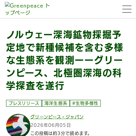
本文へ移動
menu
ノルウェー深海鉱物採掘予
定地で新種候補を含む多様
な生態系を観測ーーグリー
ンピース、北極圏深海の科
学探査を遂行
プレスリリース
海洋生態系
#生物多様性
グリーンピース・ジャパン
2026年06月05日
この投稿は約3分で読めます。