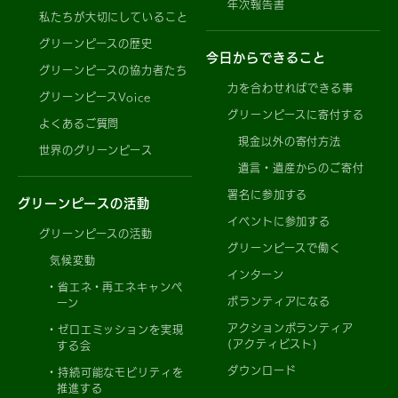
年次報告書
私たちが大切にしていること
グリーンピースの歴史
今日からできること
グリーンピースの協力者たち
力を合わせればできる事
グリーンピースVoice
グリーンピースに寄付する
よくあるご質問
現金以外の寄付方法
世界のグリーンピース
遺言・遺産からのご寄付
署名に参加する
グリーンピースの活動
イベントに参加する
グリーンピースの活動
グリーンピースで働く
気候変動
インターン
省エネ・再エネキャンペ
ボランティアになる
ーン
アクションボランティア
ゼロエミッションを実現
(アクティビスト)
する会
ダウンロード
持続可能なモビリティを
推進する