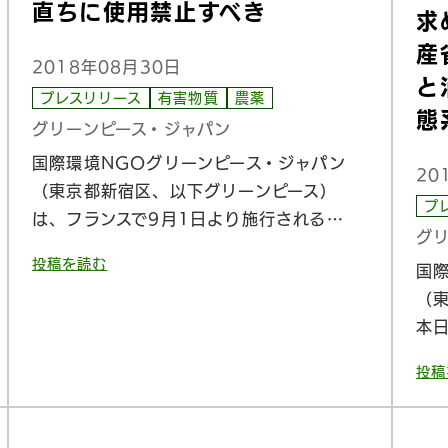
直ちに使用禁止すべき
求
産
2018年08月30日
と
プレスリリース
有害物質
農薬
態
グリーンピース・ジャパン
国際環境NGOグリーンピース・ジャパン
20
（東京都新宿区、以下グリーンピース）
プ
は、フランスで9月1日より施行される…
グ
投稿を読む
国
（
本
投稿