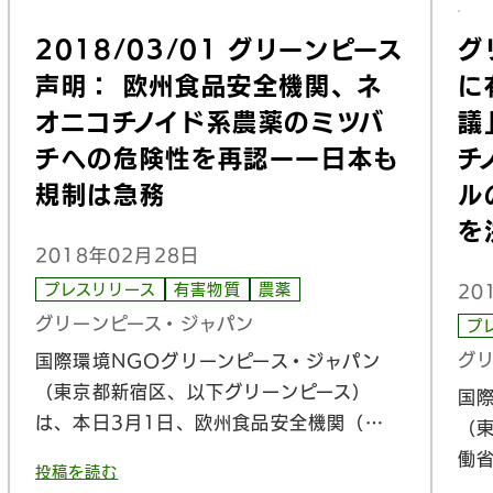
2018/03/01 グリーンピース
グ
声明： 欧州食品安全機関、ネ
に
オニコチノイド系農薬のミツバ
議
チへの危険性を再認ーー日本も
チ
規制は急務
ル
を
2018年02月28日
プレスリリース
有害物質
農薬
20
グリーンピース・ジャパン
プ
グ
国際環境NGOグリーンピース・ジャパン
（東京都新宿区、以下グリーンピース）
国
は、本日3月1日、欧州食品安全機関（…
（
働
投稿を読む