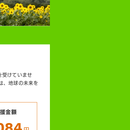
を受けていませ
は、地球の未来を
支援金額
,084
円