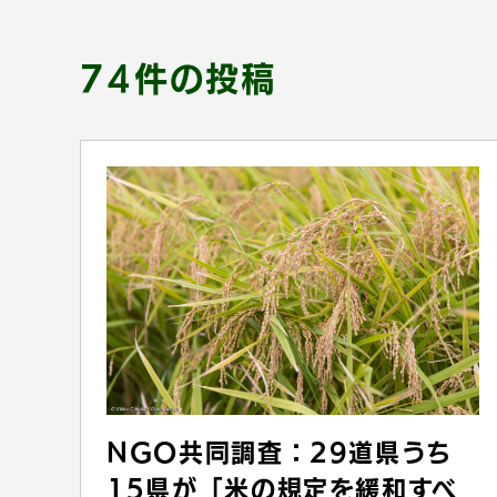
74件の投稿
NGO共同調査：29道県うち
15県が「米の規定を緩和すべ