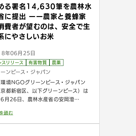
める署名14,630筆を農林水
省に提出 ーー農家と養蜂家
消費者が望むのは、安全で生
系にやさしいお米
18年06月25日
レスリリース
有害物質
農薬
リーンピース・ジャパン
際環境NGOグリーンピース・ジャパン
東京都新宿区、以下グリーンピース）は
日6月26日、農林水産省の安岡澄…
を読む