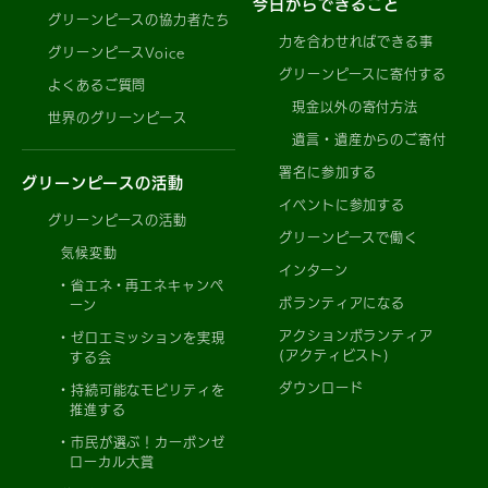
今日からできること
グリーンピースの協力者たち
力を合わせればできる事
グリーンピースVoice
グリーンピースに寄付する
よくあるご質問
現金以外の寄付方法
世界のグリーンピース
遺言・遺産からのご寄付
署名に参加する
グリーンピースの活動
イベントに参加する
グリーンピースの活動
グリーンピースで働く
気候変動
インターン
省エネ・再エネキャンペ
ボランティアになる
ーン
アクションボランティア
ゼロエミッションを実現
(アクティビスト)
する会
ダウンロード
持続可能なモビリティを
推進する
市民が選ぶ！カーボンゼ
ローカル大賞