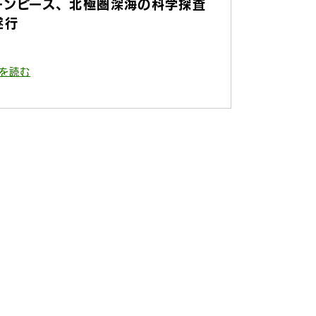
ーンピース、北極圏深海の科学探査
遂行
を読む