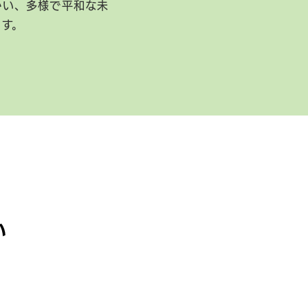
かい、多様で平和な未
ます。
い