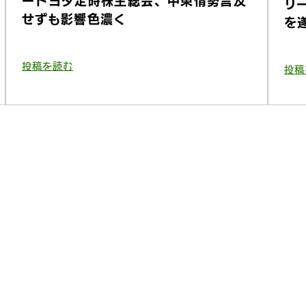
ートヨタ定時株主総会、中東情勢言及
リ
せずも影響色濃く
を
投稿を読む
投稿