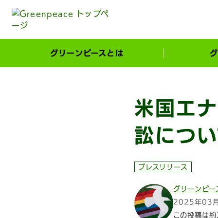
本文へ移動
グリーンピースとは
グ
市民が選ぶ！カーボンゼローカル大賞
米国エナ
訟につい
プレスリリース
グリーンピー
2025年03
この投稿は約