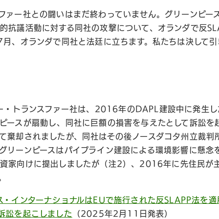
ファー社との闘いはまだ終わっていません。グリーンピー
的抗議活動に対する同社の攻撃について、オランダで反SL
7月、オランダで同社と法廷に立ちます。私たちは決して引
ジー・トランスファー社は、2016年のDAPL建設中に発生
ピースが扇動し、同社に巨額の損害を与えたとして訴訟を
て棄却されましたが、同社はその後ノースダコタ州立裁判
グリーンピースはパイプライン建設による環境影響に懸念を
資家向けに提出しましたが（注2）、2016年に先住民が
。
ス・インターナショナルはEUで施行された反SLAPP法を
訴訟を起こしました
（2025年2月11日発表）