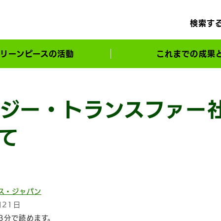
検索す
リーンピースの活動
これまでの成果
サポーターとともに実現してきた変化
ジー・トランスファー
て
ス・ジャパン
月21日
3分で読めます。