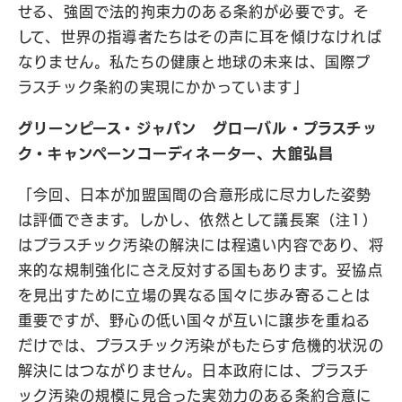
せる、強固で法的拘束力のある条約が必要です。そ
して、世界の指導者たちはその声に耳を傾けなければ
なりません。私たちの健康と地球の未来は、国際プ
ラスチック条約の実現にかかっています」
グリーンピース・ジャパン グローバル・プラスチッ
ク・キャンペーンコーディネーター、大館弘昌
「今回、日本が加盟国間の合意形成に尽力した姿勢
は評価できます。しかし、依然として議長案（注1）
はプラスチック汚染の解決には程遠い内容であり、将
来的な規制強化にさえ反対する国もあります。妥協点
を見出すために立場の異なる国々に歩み寄ることは
重要ですが、野心の低い国々が互いに譲歩を重ねる
だけでは、プラスチック汚染がもたらす危機的状況の
解決にはつながりません。日本政府には、プラスチ
ック汚染の規模に見合った実効力のある条約合意に