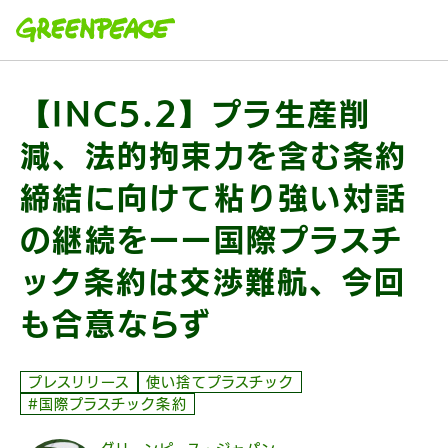
本文へ移動
【INC5.2】プラ生産削
減、法的拘束力を含む条約
締結に向けて粘り強い対話
の継続をーー国際プラスチ
ック条約は交渉難航、今回
も合意ならず
プレスリリース
使い捨てプラスチック
#国際プラスチック条約