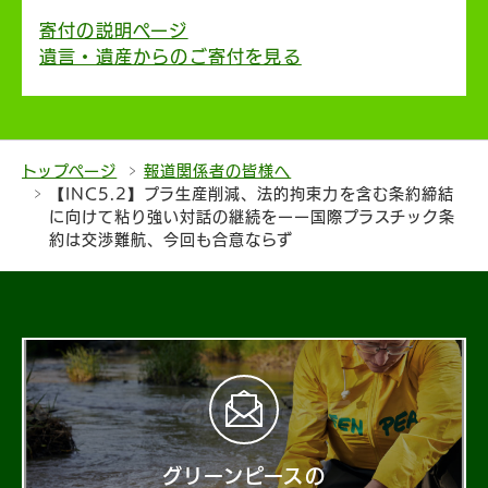
寄付の説明ページ
遺言・遺産からのご寄付を見る
トップページ
報道関係者の皆様へ
【INC5.2】プラ生産削減、法的拘束力を含む条約締結
に向けて粘り強い対話の継続をーー国際プラスチック条
約は交渉難航、今回も合意ならず
グリーンピースの