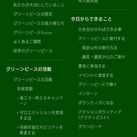
年次報告書
私たちが大切にしていること
グリーンピースの歴史
今日からできること
グリーンピースの協力者たち
力を合わせればできる事
グリーンピースVoice
グリーンピースに寄付する
よくあるご質問
現金以外の寄付方法
世界のグリーンピース
遺言・遺産からのご寄付
署名に参加する
グリーンピースの活動
イベントに参加する
グリーンピースの活動
グリーンピースで働く
気候変動
インターン
省エネ・再エネキャンペ
ボランティアになる
ーン
アクションボランティア
ゼロエミッションを実現
(アクティビスト)
する会
ダウンロード
持続可能なモビリティを
推進する