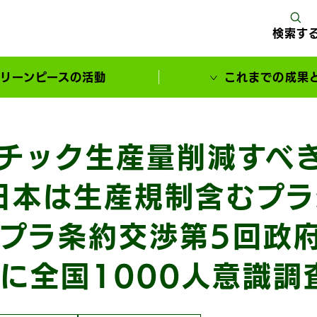
検索す
リーンピースの活動
これまでの成果
サポーターとともに実現してきた変化
チック生産量削減すべ
日本は生産規制含むプ
プラ条約交渉第5回政
に全国1000人意識調