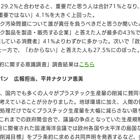
29.2%と合わせると、重要だと思う人は合計71%とな
重要ではない」4.1%を大きく上回った。
ック汚染問題について誰が責任を負うべきだと思うか聞いた
ク製品を製造・販売する企業」と答えた人が最多の43%
している消費者」41%よりわずかに多かった。次いで「
った一方で、「わからない」と答えた人も27.5%にのぼった
約に関する意識調査」調査結果は
こちら
パン 広報担当、平井ナタリア恵美
、国内でも多くの人々がプラスチック生産量の削減に賛同
考えていることが分かりました。地球環境に加え、人間の
処理だけでなくプラスチック生産量を大幅に減らさない限
これまでの政府間会合で、議論の争点となっていた生産規
月に開催された国連海洋会議では欧州各国や太平洋の島国
削減目標』をプラ条約に求める共同声明を発表するなど、