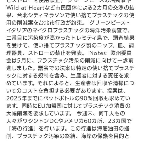
とストローを使用禁止。 グリーンピースの活動家や
Wild at Heartなど市民団体による2カ月の交渉の結
果、台北シティマラソンで使い捨てプラスチックの使
用の削減案を台北市行政が約束。 グリーンピース・
イタリアのマイクロプラスチックの海洋汚染調査で、
二番目に汚染度が高かったトレミティ島で、調査結果
を受けて、使い捨てプラスチック製のコップ、皿、調
理器具、ストローの禁止を発表。 Notes: 欧州委員
会は5月に、プラスチック汚染の削減に向けて一歩前
進しました。議会での法案は特定の使い捨てプラスチ
ックに対する規制を含み、生産者に対する責任を求
めています。それによると、生産者は回収や清掃につ
いてのコストを負担する必要があります。提案は、
2025年までにペットボトルの90％回収も求めてい
ます。同時にEU加盟国に対してプラスチック消費の
大幅削減を要求しています。 今週末、何千人もの
人々がワシントンDCやアメリカ60カ所、23カ国で
「海の行進」を行います。この行進は海底油田の掘
削、プラスチック汚染の終結、海岸の保護を目的と