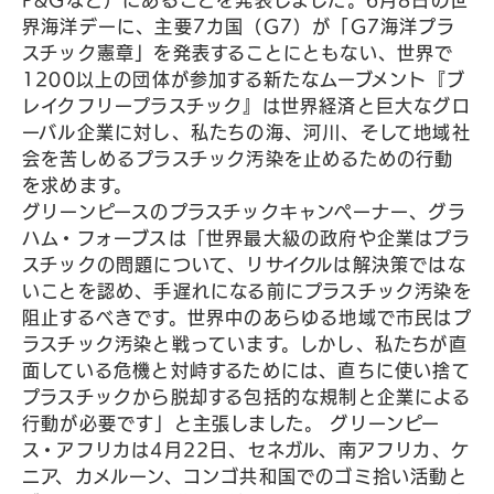
P&Gなど）にあることを発表しました。6月8日の世
界海洋デーに、主要7カ国（G7）が「G7海洋プラ
スチック憲章」を発表することにともない、世界で
1200以上の団体が参加する新たなムーブメント『ブ
レイクフリープラスチック』は世界経済と巨大なグロ
ーバル企業に対し、私たちの海、河川、そして地域社
会を苦しめるプラスチック汚染を止めるための行動
を求めます。
グリーンピースのプラスチックキャンペーナー、グラ
ハム・フォーブスは「世界最大級の政府や企業はプラ
スチックの問題について、リサイクルは解決策ではな
いことを認め、手遅れになる前にプラスチック汚染を
阻止するべきです。世界中のあらゆる地域で市民はプ
ラスチック汚染と戦っています。しかし、私たちが直
面している危機と対峙するためには、直ちに使い捨て
プラスチックから脱却する包括的な規制と企業による
行動が必要です」と主張しました。 グリーンピー
ス・アフリカは4月22日、セネガル、南アフリカ、ケ
ニア、カメルーン、コンゴ共和国でのゴミ拾い活動と