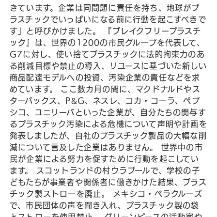
きています。企業は同問題に責任を持ち、地球がプ
ラスチックでいっぱいになる前に行動を起こすべきで
す」と呼びかけました。 『ブレイクフリープラスチ
ック』は、世界の1200の市民グループを代表して、
G7に対し、使い捨てプラスチックに法的拘束力のあ
る削減目標や禁止の導入、リユースに基づいた新しい
商品配達モデルへの投資、汚染企業の責任などを求
めています。 ここ数カ月の間に、マクドナルドやス
ターバックス、P&G、ネスレ、コカ・コーラ、ペプ
シコ、ユニリーバといった企業が、自分たちの関与す
るプラスチック汚染による危機について声明や計画を
発表しましたが、自社のプラスチック製品の大幅な削
減について言及した企業はありません。 世界中の市
民が企業による努力を促すために行動を起こしてい
ます。 スコットランドの村ウラプールで、学校の子
どもたちが事業者や関係者に働きかけた結果、プラス
チック製ストローを廃止。 メキシコ・ベラクルーズ
で、市民団体の声を聞き入れ、プラスチック製の袋