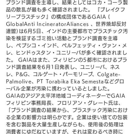
ブランド調査を主導し、結果としてはコカ・コーラ製
品の散乱が最も多く確認されました。 『ブレイクフ
リープラスチック』の構成団体であるGAIA (
GlobalAnti IncineratorAliances 、世界焼却反対
連盟)は6月5日、インドの主要都市でプラスチック汚
染を検証するゴミ拾い活動とブランド調査を主導
し、ペプシコ・インド、ペルフェッティ・ヴァン・メ
レ、ヒンドゥスタン・ユニリーバが多く確認されまし
た。 GAIAはまた、フィリピンの5都市におけるブラ
ンド調査結果を6月1日発表し、ユニリーバ、ネス
レ、P&G、コルゲート・パーモリーブ、Colgate-
Palmolive、PT Torabika Eka Semestaなどグロ
ーバル企業が汚染に携わっているとしました。
GAIAのアジア太平洋地域コーディネーターでGAIA
フィリピン事務局長、フロリアン・グレート氏は、
「ブランド調査の結果から、プラスチック汚染におけ
る企業の影響力は明らかです。企業は使い捨ての包装
を含む製品を大量生産しながらも、使用後の処理は
消費者にゆだねていますが、それは変わるべき時に