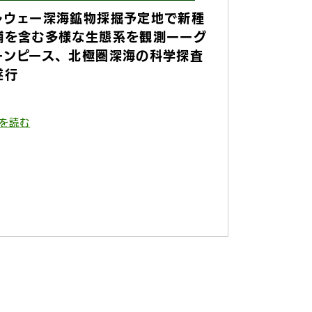
ルウェー深海鉱物採掘予定地で新種
補を含む多様な生態系を観測ーーグ
ーンピース、北極圏深海の科学探査
遂行
を読む