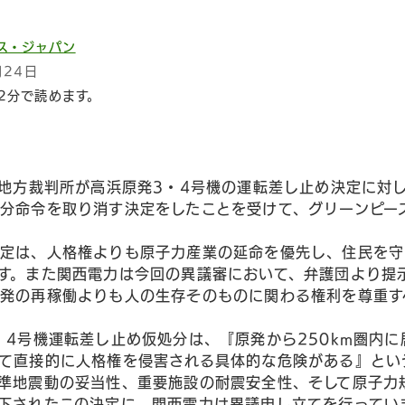
ス・ジャパン
月24日
2分で読めます。
井地方裁判所が高浜原発3・4号機の運転差し止め決定に対
分命令を取り消す決定をしたことを受けて、グリーンピー
定は、人格権よりも原子力産業の延命を優先し、住民を守
す。また関西電力は今回の異議審において、弁護団より提
発の再稼働よりも人の生存そのものに関わる権利を尊重す
・4号機運転差し止め仮処分は、『原発から250km圏内
て直接的に人格権を侵害される具体的な危険がある』とい
準地震動の妥当性、重要施設の耐震安全性、そして原子力
下されたこの決定に、関西電力は異議申し立てを行ってい