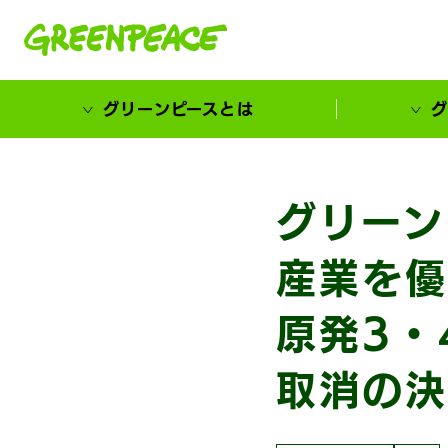
本文へ移動
グリーンピースとは
グ
市民が選ぶ！カーボンゼローカル大賞
グリーン
産業を優
原発3・
取消の決