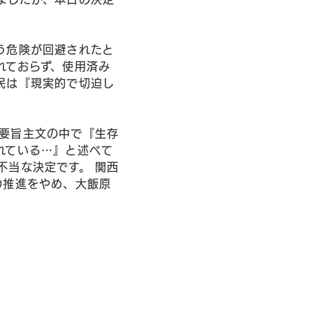
う危険が回避されたと
れておらず、使用済み
民は『現実的で切迫し
要旨主文の中で『生存
れている…』と述べて
不当な決定です。 関西
の推進をやめ、大飯原