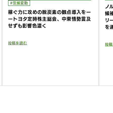
#気候変動
ノ
稼ぐ力に攻めの脱炭素の観点導入をー
候
ートヨタ定時株主総会、中東情勢言及
リ
せずも影響色濃く
を
投稿を読む
投稿