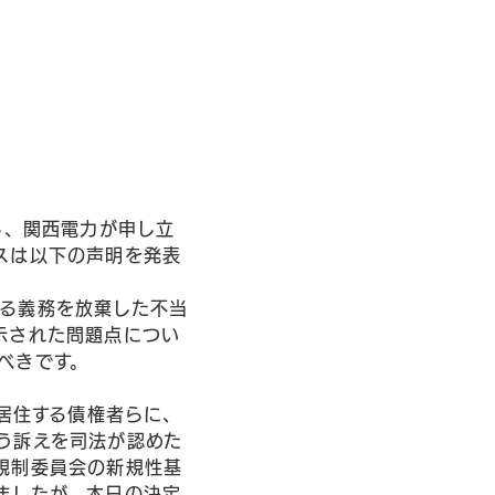
し、関西電力が申し立
スは以下の声明を発表
る義務を放棄した不当
示された問題点につい
べきです。
に居住する債権者らに、
う訴えを司法が認めた
規制委員会の新規性基
ましたが、本日の決定