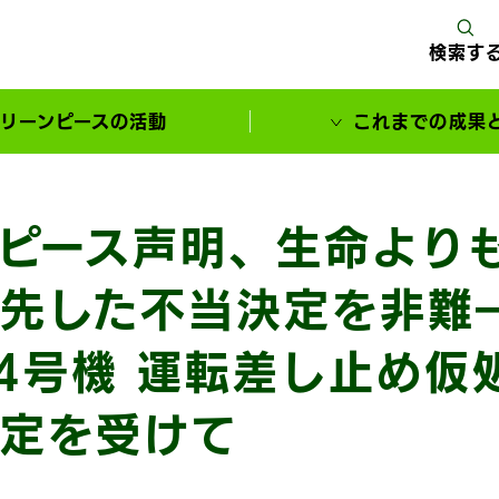
検索す
リーンピースの活動
これまでの成果
サポーターとともに実現してきた変化
ピース声明、生命より
先した不当決定を非難
4号機 運転差し止め仮
定を受けて