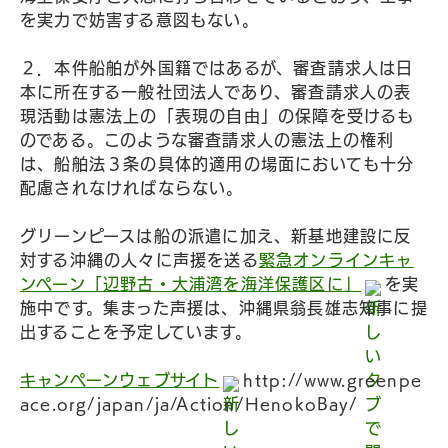
を実力で妨害する意図もない。
２．本件船舶が外国籍ではあるが、審査請求人は日
本に所在する一般社団法人であり、審査請求人の表
現活動は憲法上の「表現の自由」の保障を受けるも
のである。このような審査請求人の憲法上の権利
は、船舶法３条の具体的適用の場面においても十分
配慮されなければならない。
グリーンピースは船の派遣に加え、新基地建設に反
対する沖縄の人々に声援を送る
緊急オンラインキャ
ンペーン「辺野古・大浦湾を海洋保護区に」
を実
施中です。集まった声援は、沖縄県翁長雄志知事に提
出することを予定しています。
キャンペーンウェブサイト
http://www.greenpe
ace.org/japan/ja/Action/HenokoBay/