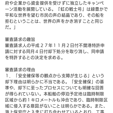
府や企業から資金提供を受けずに独立したキャンペ
ーン活動を展開している。『虹の戦士号』は緑豊かで
平和な世界を望む市民の声の結晶であり、その船を
拒むということは、世界の声をかき消すことと同じ
だ。」
審査請求の趣旨
審査請求人の平成２７年１１月２日付不開港特許申
請に対する同月４日付却下処分を取り消し、同申請
を特許するとの決定を求める。
審査請求の理由
１．「安全確保等の観点から支障が生じる」という
却下理由は明らかに不当である。「安全確保」の基
準や、却下に至ったプロセスについても明確な回答
が得られていない。本船舶の停泊予定地は臨時制限
区域から約１キロメートルも沖合であり、臨時制限区
域に侵入する意図がないことは明らかである。また、
海上保安庁と入念に打ち合わせているとおり、工事