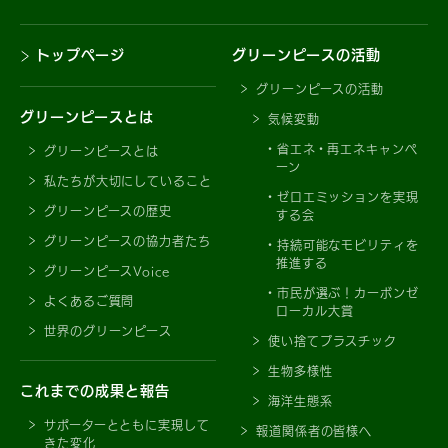
トップページ
グリーンピースの活動
グリーンピースの活動
グリーンピースとは
気候変動
省エネ・再エネキャンペ
グリーンピースとは
ーン
私たちが大切にしていること
ゼロエミッションを実現
グリーンピースの歴史
する会
グリーンピースの協力者たち
持続可能なモビリティを
推進する
グリーンピースVoice
市民が選ぶ！カーボンゼ
よくあるご質問
ローカル大賞
世界のグリーンピース
使い捨てプラスチック
生物多様性
これまでの成果と報告
海洋生態系
サポーターとともに実現して
報道関係者の皆様へ
きた変化