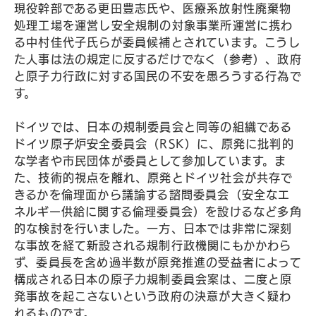
現役幹部である更田豊志氏や、医療系放射性廃棄物
処理工場を運営し安全規制の対象事業所運営に携わ
る中村佳代子氏らが委員候補とされています。こうし
た人事は法の規定に反するだけでなく（参考）、政府
と原子力行政に対する国民の不安を愚ろうする行為で
す。
ドイツでは、日本の規制委員会と同等の組織である
ドイツ原子炉安全委員会（RSK）に、原発に批判的
な学者や市民団体が委員として参加しています。ま
た、技術的視点を離れ、原発とドイツ社会が共存で
きるかを倫理面から議論する諮問委員会（安全なエ
ネルギー供給に関する倫理委員会）を設けるなど多角
的な検討を行いました。一方、日本では非常に深刻
な事故を経て新設される規制行政機関にもかかわら
ず、委員長を含め過半数が原発推進の受益者によって
構成される日本の原子力規制委員会案は、二度と原
発事故を起こさないという政府の決意が大きく疑わ
れるものです。