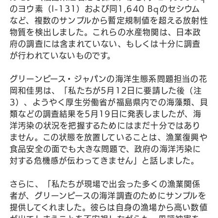
のヨウ素（I-131）および同1,640 Bqのセシウム
など、複数のサンプルから暫定規制値を超える放射性
物質を検出しました。これらの水産物関は、日本政
府の調査には含まれていない、もしくは十分に調査
が行われていないものです。
グリーンピース・ジャパンの海洋生態系問題担当の花
岡和佳男は、「私たちが5月12日に要請した後（注
3）、ようやく厚生労働省が福島県内での海藻類、貝
類などの調査結果を5月19日に発表しましたが、海
洋汚染の状況を把握するためにはまだ十分ではあり
ません。この状態を放置していることは、漁業復興や
食品安全の面でも大きな問題で、政府の海洋汚染に
対する危機感が伝わってきません」と話しました。
さらに、「私たちが現場で出会った多くの漁業関係
者が、グリーンピースの海洋調査のためにサンプルを
提供してくれました。彼らは自身の漁場から高い数値