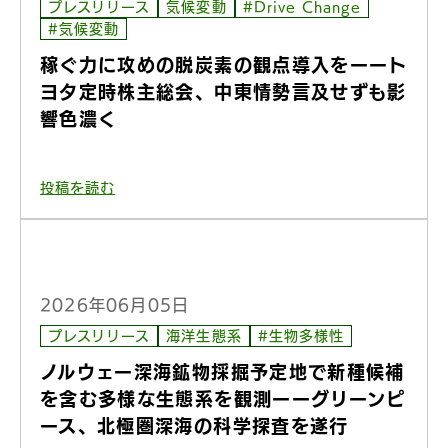
プレスリリース
気候変動
#Drive Change
#気候変動
稼ぐ力に攻めの脱炭素の観点導入をーート
ヨタ定時株主総会、中東情勢言及せずも影
響色濃く
投稿を読む
2026年06月05日
プレスリリース
海洋生態系
#生物多様性
ノルウェー深海鉱物採掘予定地で新種候補
を含む多様な生態系を観測ーーグリーンピ
ース、北極圏深海の科学探査を遂行