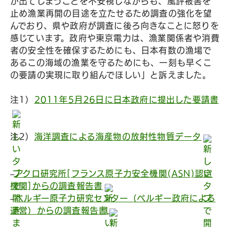
が出てしまうことを不安視しながらも、風評被害を
止め漁業再開の目途を立たせるため調査の強化を望
んでおり、県や政府が調査に後ろ向きなことに怒りを
感じています。政府や東京電力は、漁業関係者や消費
者の安全性を確保するためにも、日本有数の漁場で
あるこの海域の漁業を守るためにも、一刻も早くこ
の要請の実現に取り組んでほしい」と訴えました。
注1）
2011年5月26日に日本政府に提出した要請書
注2）
海洋調査による海産物の放射性物質データ
–
アクロ研究所[フランス原子力安全機関(ASN)認定
機関]からの調査報告書
–
ベルギー原子力研究センター（ベルギー政府による
運営）からの調査報告書