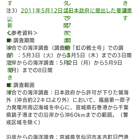
注3）
2011年5月12日に日本政府に提出した要請書
＜参考資料＞
■ 調査期間
沖合での海洋調査（調査船「虹の戦士号」での調
査）：5月3日（火）から5月5日（木）までの3日間
沿岸からの海洋調査：5月2日（月）から5月9日
（月）までの8日間
■ 調査範囲
沖合での海洋調査：日本政府から許可が下りた領海
外（沖合約22キロより外）において、福島第一原子
力発電所周辺海域を中心に、宮城県石巻港から千葉
県銚子港までの沿岸から沖60kmまでの範囲。（警
戒区域を除く）
沿岸からの海洋調査：宮城県気仙沼市本吉町日門港