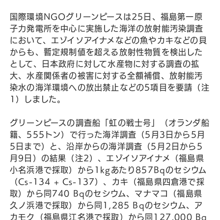
国際環境NGOグリーンピースは25日、福島第一原
子力発電所を中心に実施した海洋の放射能汚染調査
において、エゾイソアイナメなどの魚やカキなどの貝
からも、暫定規制値を超える放射性物質を検出した
として、日本政府に対して水産物に対する調査の拡
大、水産関係者の被害に対する全額補償、放射能汚
染水の海洋環境への放出禁止などの5項目を要請（注
1）しました。
グリーンピースの調査船「虹の戦士号」（オランダ船
籍、555トン）で行った海洋調査（5月3日から5月
5日まで）と、沿岸からの海洋調査（5月2日から5
月9日）の結果（注2）、エゾイソアイナメ（福島県
小名浜港で採取）から1kgあたり857Bqのセシウム
（Cs-134 + Cs-137）、カキ（福島県四倉港で採
取）から同740 Bqのセシウム、マナマコ（福島県
久ノ浜港で採取）から同1,285 Bqのセシウム、ア
カモク（福島県江名港で採取）から同127,000 Bq