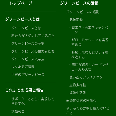
トップページ
グリーンピースの活動
グリーンピースの活動
グリーンピースとは
気候変動
省エネ・再エネキャンペ
グリーンピースとは
ーン
私たちが大切にしていること
ゼロエミッションを実現
グリーンピースの歴史
する会
グリーンピースの協力者たち
持続可能なモビリティを
推進する
グリーンピースVoice
市民が選ぶ！カーボンゼ
よくあるご質問
ローカル大賞
世界のグリーンピース
使い捨てプラスチック
生物多様性
これまでの成果と報告
海洋生態系
サポーターとともに実現して
報道関係者の皆様へ
きた変化
今、私たちが取り組んでいる
活動報告
こと