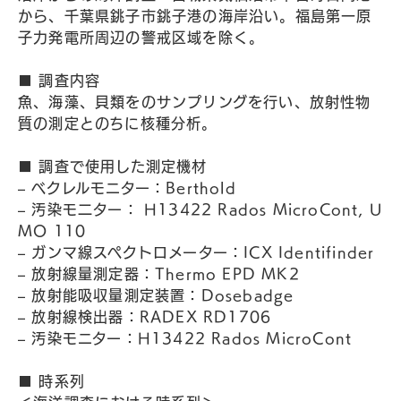
から、千葉県銚子市銚子港の海岸沿い。福島第一原
子力発電所周辺の警戒区域を除く。
■ 調査内容
魚、海藻、貝類をのサンプリングを行い、放射性物
質の測定とのちに核種分析。
■ 調査で使用した測定機材
– ベクレルモニター：Berthold
– 汚染モ二ター： H13422 Rados MicroCont, U
MO 110
– ガンマ線スペクトロメーター：ICX Identifinder
– 放射線量測定器：Thermo EPD MK2
– 放射能吸収量測定装置：Dosebadge
– 放射線検出器：RADEX RD1706
– 汚染モニター：H13422 Rados MicroCont
■ 時系列