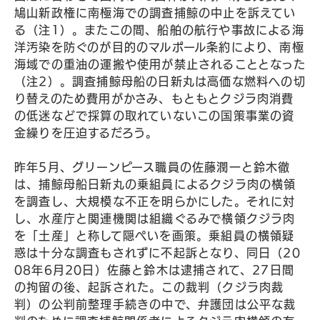
鳩山新政権に南極海での調査捕鯨の中止を訴えてい
る（注1）。またこの間、船舶の航行や事故による海
洋汚染を防ぐのが目的のマルポール条約により、南極
海域での重油の運搬や使用が禁止されることとなった
（注2）。調査捕鯨母船の日新丸は高価な燃料への切
り替えのため費用がかさみ、もともとクジラ肉消費
の低迷などで採算の取れていないこの国策事業の資
金繰りを圧迫するだろう。
昨年5月、グリーンピース職員の佐藤潤一と鈴木徹
は、捕鯨母船日新丸の乗組員によるクジラ肉の横領
を調査し、大規模な不正を明らかにした。それに対
し、水産庁と関連機関は組織ぐるみで横領クジラ肉
を「土産」と称して隠ぺいを画策。乗組員の横領疑
惑は十分な調査もされずに不起訴となり、同日（20
08年6月20日）佐藤と鈴木は逮捕されて、27日間
の拘留の後、起訴された。この裁判（クジラ肉裁
判）の公判前整理手続きの中で、弁護団は公平な裁