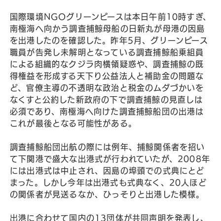
国際環境NGOグリーンピースは本日午前10時すぎ、
南極海へ向かう調査捕鯨母船の日新丸が母港の因島
を出港したのを確認した。昨年5月、グリーンピース
職員が告発し未解明となっている調査捕鯨船乗組員
による組織的なクジラ肉横領疑惑や、調査捕鯨の既
得権益を形成する天下り公益法人と補助金の問題な
ど、官僚主導の不透明な政治と税金のムダづかいを
なくすと公約した新政府の下で調査捕鯨の見直しは
必須であり、南極海へ向けた調査捕鯨船団の出港は
これが最後となる可能性がある。
調査捕鯨船団出航の際には例年、捕鯨関係者を招い
て下関港で盛大な出港式が行われていたが、2008年
には出港式は中止され、因島の埠頭での式典にとど
まった。しかし今年は出港式も式典なく、20人ほど
の関係者が見送るなか、ひっそりと出港した模様。
出港に合わせて国内の13団体が共同声明を発表し、