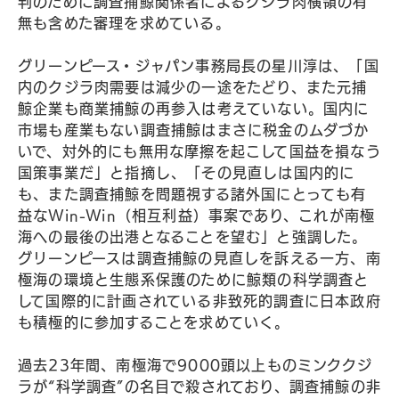
判のために調査捕鯨関係者によるクジラ肉横領の有
無も含めた審理を求めている。
グリーンピース・ジャパン事務局長の星川淳は、「国
内のクジラ肉需要は減少の一途をたどり、また元捕
鯨企業も商業捕鯨の再参入は考えていない。国内に
市場も産業もない調査捕鯨はまさに税金のムダづか
いで、対外的にも無用な摩擦を起こして国益を損なう
国策事業だ」と指摘し、「その見直しは国内的に
も、また調査捕鯨を問題視する諸外国にとっても有
益なWin-Win（相互利益）事案であり、これが南極
海への最後の出港となることを望む」と強調した。
グリーンピースは調査捕鯨の見直しを訴える一方、南
極海の環境と生態系保護のために鯨類の科学調査と
して国際的に計画されている非致死的調査に日本政府
も積極的に参加することを求めていく。
過去23年間、南極海で9000頭以上ものミンククジ
ラが“科学調査”の名目で殺されており、調査捕鯨の非