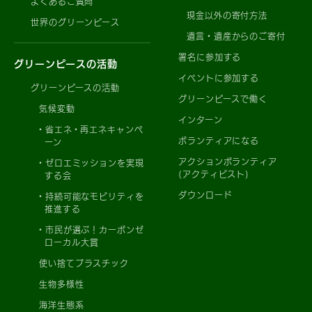
よくあるご質問
現金以外の寄付方法
世界のグリーンピース
遺言・遺産からのご寄付
署名に参加する
グリーンピースの活動
イベントに参加する
グリーンピースの活動
グリーンピースで働く
気候変動
インターン
省エネ・再エネキャンペ
ボランティアになる
ーン
アクションボランティア
ゼロエミッションを実現
(アクティビスト)
する会
ダウンロード
持続可能なモビリティを
推進する
市民が選ぶ！カーボンゼ
ローカル大賞
使い捨てプラスチック
生物多様性
海洋生態系