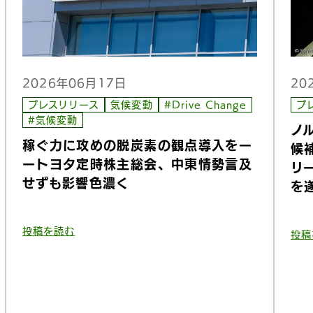
20
2026年06月17日
プ
プレスリリース
気候変動
#Drive Change
#気候変動
ノ
稼ぐ力に攻めの脱炭素の観点導入をー
候
ートヨタ定時株主総会、中東情勢言及
リ
せずも影響色濃く
を
投稿を読む
投稿