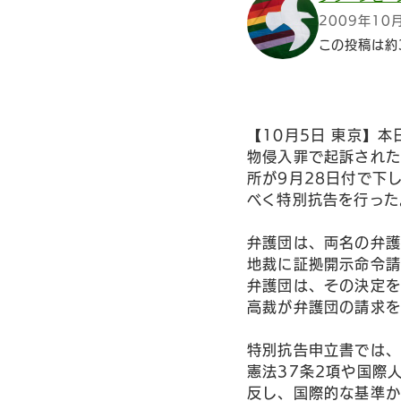
2009年10
この投稿は約
【10月5日 東京】
物侵入罪で起訴された
所が9月28日付で下
べく特別抗告を行った
弁護団は、両名の弁護
地裁に証拠開示命令請
弁護団は、その決定を
高裁が弁護団の請求を
特別抗告申立書では、
憲法37条2項や国際
反し、国際的な基準か