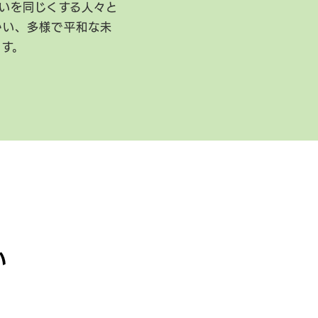
いを同じくする人々と
かい、多様で平和な未
ます。
い