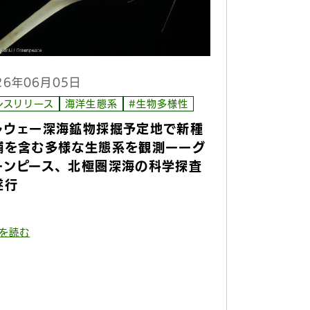
26年06月05日
レスリリース
海洋生態系
#生物多様性
ルウェー深海鉱物採掘予定地で新種
補を含む多様な生態系を観測ーーグ
ーンピース、北極圏深海の科学探査
遂行
を読む