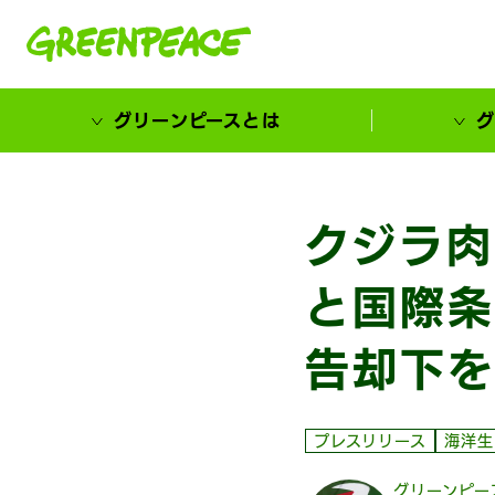
本文へ移動
グリーンピースとは
グ
市民が選ぶ！カーボンゼローカル大賞
クジラ肉
と国際条
告却下を
プレスリリース
海洋生
グリーンピー