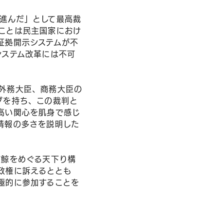
進んだ」として最高裁
ことは民主国家におけ
証拠開示システムが不
システム改革には不可
外務大臣、商務大臣の
グを持ち、この裁判と
高い関心を肌身で感じ
情報の多さを説明した
。
捕鯨をめぐる天下り構
政権に訴えるととも
極的に参加することを