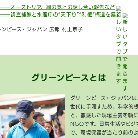
――オーストリア、緑の党との話し合い報告など
――調査捕鯨と水産庁の”天下り””利権”構造を暴く
ーンピース・ジャパン 広報 村上京子
グリーンピースとは
グリーンピース・ジャパンは
世代に手渡すため、科学的
と、徹底した現場主義を軸
NGOです。日常生活やビジ
で、環境保護が当たり前の