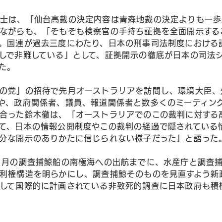
士は、「仙台高裁の決定内容は青森地裁の決定よりも一歩
ながらも、「そもそも検察官の手持ち証拠を全面開示する
。国連が過去三度にわたり、日本の刑事司法制度における
しで非難している」として、証拠開示の徹底が日本の司法
た。
の党」の招待で先月オーストラリアを訪問し、環境大臣、
や、政府関係者、議員、報道関係者と数多くのミーティン
合った鈴木徹は、「オーストラリアでのこの裁判に対する
て、日本の情報公開制度やこの裁判の経過で隠されている
分な開示のありかたに信じられない様子だった」と語った
1月の調査捕鯨船の南極海への出航までに、水産庁と調査
利権構造を明らかにし、調査捕鯨そのものを見直すよう新
して国際的に計画されている非致死的調査に日本政府も積