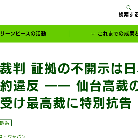
検索す
リーンピースの活動
これまでの成果
サポーターとともに実現してきた変化
裁判 証拠の不開示は
約違反 ―― 仙台高裁
受け最高裁に特別抗告
態系
ス・ジャパン