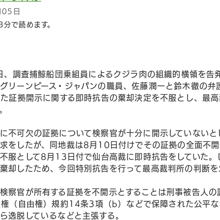
月05日
3分で読めます。
本日、調査捕鯨船団乗組員によるクジラ肉の組織的横領を告
グリーンピース・ジャパンの職員、佐藤潤一と鈴木徹の弁
した証拠開示に関する即時抗告の棄却決定を不服とし、最
。
に不可欠の証拠について検察官が十分に開示していないとし
求をしたが、同地裁は8月10日付けでその証拠の全面不
不服として8月13日付で仙台高裁に即時抗告をしていた。
棄却したため、今回特別抗告を行って最高裁判所の判断を
検察官が所有する証拠を不開示とすることは刑事被告人の
人権（自由権）規約14条3項（b）などで保障された公平
ら逸脱しているなどと主張する。