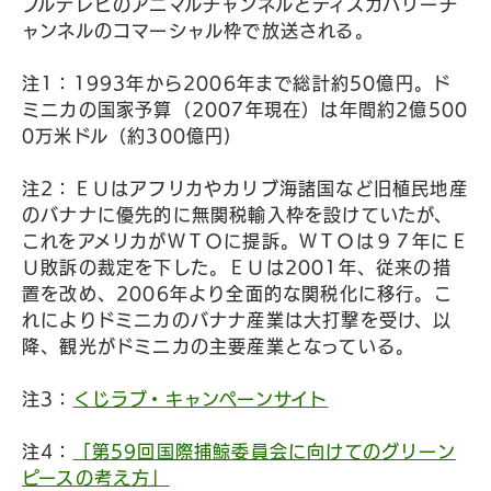
ブルテレビのアニマルチャンネルとディスカバリーチ
ャンネルのコマーシャル枠で放送される。
注1：1993年から2006年まで総計約50億円。ド
ミニカの国家予算（2007年現在）は年間約2億500
0万米ドル（約300億円)
注2：ＥＵはアフリカやカリブ海諸国など旧植民地産
のバナナに優先的に無関税輸入枠を設けていたが、
これをアメリカがＷＴＯに提訴。ＷＴＯは９７年にＥ
Ｕ敗訴の裁定を下した。ＥＵは2001年、従来の措
置を改め、2006年より全面的な関税化に移行。こ
れによりドミニカのバナナ産業は大打撃を受け、以
降、観光がドミニカの主要産業となっている。
注3：
くじラブ・キャンペーンサイト
注4：
「第59回国際捕鯨委員会に向けてのグリーン
ピースの考え方」