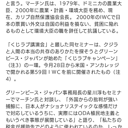
と言う。マーチン氏は、1979年、ドミニカの農業大
臣、2000年に農業・計画・環境大臣を務め、現
在、カリブ自然保護協会会長。 2000年のIWCで日
本の票買い外交は自国の利益を損ない、貧困に陥れ
るものとして環境大臣の職を辞任して抗議している。
「くじラブ講演会」と題した同セミナーは、クジラ
と人間の本当の共存のありかたを探そうとグリーン
ピース・ジャパンが始めた「くじラブキャンペーン」
（注3）の一環。今月28日から米国・アンカレッジ
で開かれる第59回ＩＷＣを前に開催されたもの（注
4）。
グリーンピース・ジャパン事務局長の星川淳もセミナ
ーでマーチン氏と対談し、「外国からの批判が強い
捕鯨に、日本人がナショナリステイックな感情だけ
で対応しているうちに、実際にはODA植民地主義と
もいうべき事態が展開している」と語り、「私たちの
税金が援助先でどのように使われているのか、しっか