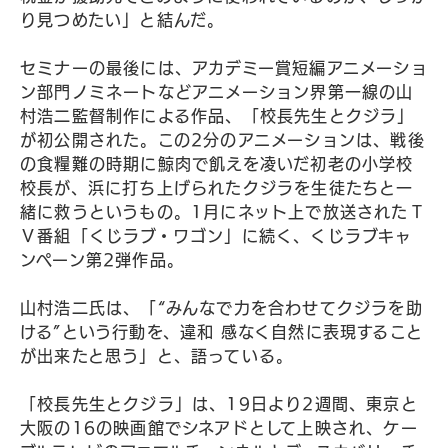
り見つめたい」と結んだ。
セミナーの最後には、アカデミー賞短編アニメーショ
ン部門ノミネートなどアニメーション界第一線の山
村浩二監督制作による作品、「校長先生とクジラ」
が初公開された。この2分のアニメーションは、戦後
の食糧難の時期に鯨肉で飢えを凌いだ初老の小学校
校長が、浜に打ち上げられたクジラを生徒たちと一
緒に救うというもの。1月にネット上で放送されたＴ
Ｖ番組「くじラブ・ワゴン」に続く、くじラブキャ
ンペーン第2弾作品。
山村浩二氏は、「“みんなで力を合わせてクジラを助
ける”という行動を、違和 感なく自然に表現すること
が出来たと思う」と、語っている。
「校長先生とクジラ」は、19日より2週間、東京と
大阪の16の映画館でシネアドとして上映され、ケー