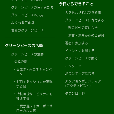
今日からできること
グリーンピースの協力者たち
力を合わせればできる事
グリーンピースVoice
グリーンピースに寄付する
よくあるご質問
現金以外の寄付方法
世界のグリーンピース
遺言・遺産からのご寄付
署名に参加する
グリーンピースの活動
イベントに参加する
グリーンピースの活動
グリーンピースで働く
気候変動
インターン
省エネ・再エネキャンペ
ボランティアになる
ーン
アクションボランティア
ゼロエミッションを実現
(アクティビスト)
する会
ダウンロード
持続可能なモビリティを
推進する
市民が選ぶ！カーボンゼ
ローカル大賞