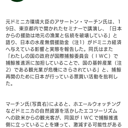
元ドミニカ環境大臣のアサートン・マーチン氏は、1
9日、東京都内で開かれたセミナーで講演し、「日本
からの援助は地元の漁業と伝統を破壊している」と
語り、日本の水産無償援助金（注1）がドミニカ経済
へ与えている影響と実態を報告した。同氏はまた
「わたしの国の政府が国際捕鯨委員会（ＩＷＣ）で
捕鯨推進派に加担していることで、国の基幹産業（注
2）である観光業が危機にさらされている」と、捕鯨
再開のために日本が行っている票買い活動を批判し
た。
マーチン氏(写真右)によると、ホエールウォッチング
などドミニカの自然資源を活かしたエコツーリズム
への欧米からの観光客が、同国がＩＷＣで捕鯨推進
側に立っていることを嫌って、激減する可能性がある