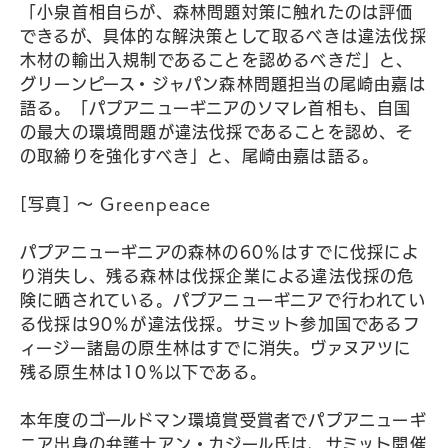
「小泉首相自らが、森林問題対策に触れたのは評価
できるが、具体的な解決策として取るべきは違法伐採
木材の輸出入規制であることを認めるべきだ」と、
グリーンピース・ジャパン森林問題担当の尾崎由嘉は
語る。「パプアニューギニアのソマレ首相も、自国
の最大の環境問題が違法伐採であることを認め、そ
の取締りを強化すべき」と、尾崎由嘉は語る。
[写真] 〜 Greenpeace
パプアニューギニアの森林の60％はすでに伐採によ
り消失し、残る森林は伐採企業による違法伐採の危
険に晒されている。パプアニューギニアで行われてい
る伐採は90％が違法伐採。サミット参加国であるフ
ィージー諸島の原生林はすでに消失。ヴァヌアツに
残る原生林は10％以下である。
本年度のゴールドマン環境賞受賞者でパプアニューギ
ニア出身の弁護士アン・カジール氏は、サミット開催