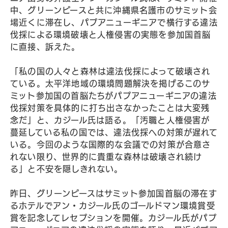
中、グリーンピースと共に沖縄県名護市のサミット会
場近くに滞在し、パプアニューギニアで横行する違法
伐採による環境破壊と人権侵害の実態を参加国首脳
に直接、訴えた。
「私の国の人々と森林は違法伐採によって破壊され
ている。太平洋地域の環境問題解決を掲げるこのサ
ミット参加国の首脳たちがパプアニューギニアの違法
伐採対策を具体的に打ち出さなかったことは大変残
念だ」と、カジール氏は語る。「汚職と人権侵害が
蔓延している私の国では、違法伐採への対策が遅れて
いる。今回のような国際的な会議での対策が合意さ
れない限り、世界的に貴重な森林は破壊され続け
る」と不安を隠しきれない。
昨日、グリーンピースはサミット参加国首脳の滞在す
るホテルでアン・カジール氏のゴールドマン環境賞受
賞を記念してレセプションを開催。カジール氏がパプ