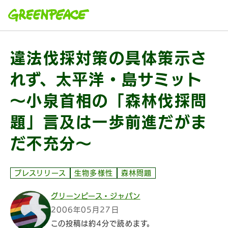
本文へ移動
違法伐採対策の具体策示さ
れず、太平洋・島サミット
～小泉首相の「森林伐採問
題」言及は一歩前進だがま
だ不充分～
プレスリリース
生物多様性
森林問題
グリーンピース・ジャパン
2006年05月27日
この投稿は約4分で読めます。