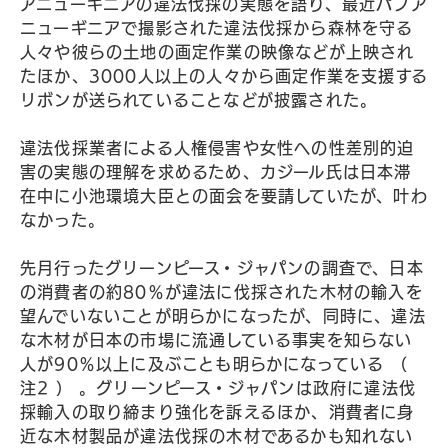
アニューギニアの違法伐採の実態を語り、最近パプア
ニューギニアで撮影された違法伐採から森林を守る
人々や彼らの土地の画定作業の映像などが上映され
たほか、3000人以上の人々から画定作業を支援する
リボンが送られていることなどが披露された。
違法伐採業者による人権侵害や女性への性差別的迫
害の実態の理解を求めるため、カジール氏は日本滞
在中に小池環境大臣との面会を要請していたが、叶わ
なかった。
先月行ったグリーンピース・ジャパンの調査で、日本
の消費者の約80％が違法に伐採された木材の輸入を
望んでいないことが明らかになったが、同時に、違法
な木材が日本の市場に流通している事実を知らない
人が90％以上に及ぶことも明らかになっている （
注2 ） 。グリーンピース・ジャパンは政府に違法伐
採輸入の取り締まり強化を訴えるほか、消費者に身
近な木材製品が違法伐採の木材であるかも知れない