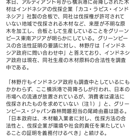
本日、アルディアント号から横浜港に荷降しされた木
材はインドネシアの伐採企業「カユ・ラピス・インド
ネシア」社製の合板で、同社は伐採権が許可されて
いない地域で伐採される木材など、来歴が不明な原
木を加工し、合板として生産していることをグリーン
ピース東南アジアが明らかにしている。グリーンピー
スの合法性証明の要請に対し、林野庁は「インドネ
シア政府に問い合わせ中」と答えており、インドネシ
ア政府は現在、同社生産の木材原料の合法性を調査
中である。
「林野庁もインドネシア政府も調査中としているにも
かかわらず、ここ横浜港で荷降ろしが行われ、日本の
市場への流通が放置されているが、消費者は違法に
伐採されたものを求めていない（注1）」と、グリー
ンピース・ジャパン森林問題担当の尾崎由嘉は語る。
「日本政府は、木材輸入業者に対し、伐採方法の合
法性と、伐採企業が環境や社会的責任を果たしてい
ることの証明を義務付けるべき」と続ける。