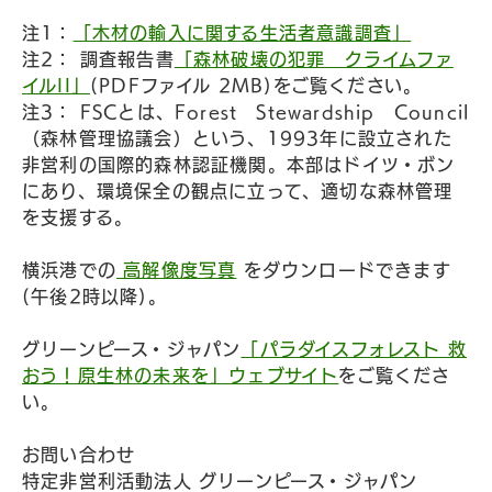
注1：
「木材の輸入に関する生活者意識調査」
注2： 調査報告書
「森林破壊の犯罪 クライムファ
イルII」
(PDFファイル 2MB)をご覧ください。
注3： FSCとは、Forest Stewardship Council
（森林管理協議会）という、1993年に設立された
非営利の国際的森林認証機関。本部はドイツ・ボン
にあり、環境保全の観点に立って、適切な森林管理
を支援する。
横浜港での
高解像度写真
をダウンロードできます
(午後2時以降)。
グリーンピース・ジャパン
「パラダイスフォレスト 救
おう！原生林の未来を」ウェブサイト
をご覧くださ
い。
お問い合わせ
特定非営利活動法人 グリーンピース・ジャパン