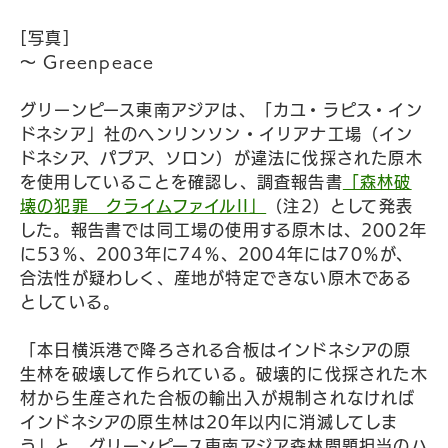
[写真]
〜 Greenpeace
グリーンピース東南アジアは、「カユ・ラピス・イン
ドネシア」社のヘンリンソン・イリアナ工場（イン
ドネシア、パプア、ソロン）が違法に伐採された原木
を使用していることを確認し、調査報告書
「森林破
壊の犯罪 クライムファイルII」
（注2）として発表
した。報告書では同工場の使用する原木は、2002年
に53％、2003年に74％、2004年には70％が、
合法性が疑わしく、産地が特定できない原木である
としている。
「本日横浜港で降ろされる合板はインドネシアの原
生林を破壊して作られている。破壊的に伐採された木
材から生産された合板の輸出入が規制されなければ
インドネシアの原生林は20年以内に消滅してしま
う」と、グリーンピース東南アジア森林問題担当のハ