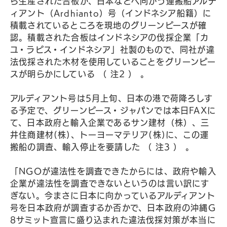
ら生産された合板が、日本などへ向かう運搬船アルデ
ィアント（Ardhianto）号（インドネシア船籍）に
積載されているところを現地のグリーンピースが確
認。積載された合板はインドネシアの伐採企業「カ
ユ・ラピス・インドネシア」社製のもので、同社が違
法伐採された木材を使用していることをグリーンピー
スが明らかにしている （ 注2 ） 。
アルディアント号は5月上旬、日本の港で荷降ろしす
る予定で、グリーンピース・ジャパンでは本日FAXに
て、日本政府と輸入企業であるサン建材（株）、三
井住商建材(株)、トーヨーマテリア(株)に、この運
搬船の調査、輸入停止を要請した （ 注3 ） 。
「NGOが違法性を調査できたからには、政府や輸入
企業が違法性を調査できないというのは言い訳にす
ぎない。今まさに日本に向かっているアルディアント
号を日本政府が調査するか否かで、日本政府の沖縄G
8サミット宣言に盛り込まれた違法伐採対策が本当に