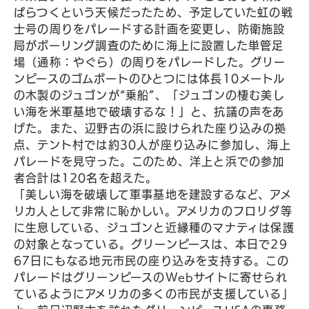
ぱらつくという天候だったため、予定していた虹の戦
士号の周りをパレードする計画を変更し、防衛施設
局がボーリング調査のために海上に設置した単管足
場（通称：やぐら）の周りをパレードした。グリー
ンピースのゴムボートのひとつには体長10メートル
の木製のジュゴンが“乗船”、「ジュゴンの棲む美し
い海を米軍基地で破壊するな！」と、抗議の声をあ
げた。また、辺野古の浜に設けられた座り込みの拠
点、テント村では約30人が座り込みに参加し、海上
パレードを見守った。このため、洋上と浜での参加
者合計は120名を超えた。
「美しい海を破壊して軍事基地を建設するなど、アメ
リカ人として非常に恥かしい。アメリカのフロリダ等
に生息している、ジュゴンと近縁種のマナティは保護
の対象となっている。グリーンピースは、本日で29
67日にもなる地元市民の座り込みを支持する。この
パレードはグリーンピースのWebサイトに寄せられ
ているようにアメリカの多くの市民が支援している」