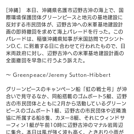
[沖縄] 本日、沖縄県名護市辺野古沖の海上で、国
際環境保護団体グリーンピースと地元の基地建設に
反対する市民団体が、辺野古沖への米軍基地建設計
画の即時撤回を求めて海上パレードを行った。この
パレードは、稲嶺沖縄県知事が米国訪問でワシント
ンD.C. に到着する日に合わせて行われたもので、日
米両政府に対し、辺野古沖への米軍基地建設計画の
全面撤回を早急に行うよう訴えた。
〜 Greenpeace/Jeremy Sutton-Hibbert
グリーンピースのキャンペーン船「虹の戦士号」が沖
合いで見守るなか、同船搭載のゴムボート5艇、辺野
古の市民団体とともに2月から活動しているグリーン
ピースのゴムボート1艇、辺野古の市民団体や近隣漁
協に所属する船8隻、カヌー8艇、それにウィンドサ
ーフィン1艇が午前10時に辺野古沖のマナル岩周辺
に集合。本日は風が強く波も高く、ときおり小雨が