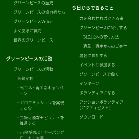
グリーンピースの歴史
今日からできること
グリーンピースの協力者たち
力を合わせればできる事
グリーンピースVoice
グリーンピースに寄付する
よくあるご質問
現金以外の寄付方法
世界のグリーンピース
遺言・遺産からのご寄付
署名に参加する
グリーンピースの活動
イベントに参加する
グリーンピースの活動
グリーンピースで働く
気候変動
インターン
省エネ・再エネキャンペ
ボランティアになる
ーン
アクションボランティア
ゼロエミッションを実現
(アクティビスト)
する会
ダウンロード
持続可能なモビリティを
推進する
市民が選ぶ！カーボンゼ
ローカル大賞