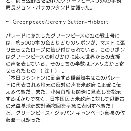
と、前日辺野古を訪れたグリーンピースUSAの事務
局長ジョン・パサカンタンドは語った。
〜 Greenpeace/Jeremy Sutton-Hibbert
パレードに参加したグリーンピースの虹の戦士号に
は、約5000本の色とりどりのリボンが、マストに張
り巡らせたロープに結び付けられている。このリボン
はグリーンピースの呼びかけに応え世界からの支援
の声を表している。そのうちの半数はアメリカから寄
せられたもの （ 注1 ） 。
「本日ワシントンに到着する稲嶺知事はこのパレー
ドに代表される地元の反対の声を米政府に正確に伝
えるべきだ。また、小泉首相も閣僚に見直しを指示
するばかりでなく、日本国民と米政府に対して辺野古
の米軍基地建設計画撤回を早急に表明すべきだ」
と、グリーンピース・ジャパン キャンペーン部長の佐
藤潤一は語った。