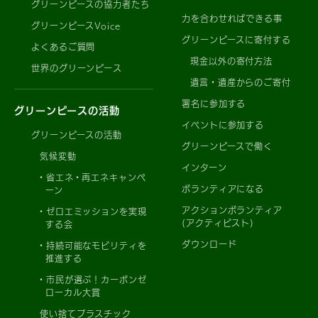
グリーンピースの協力者たち
力を合わせればできる事
グリーンピースVoice
グリーンピースに寄付する
よくあるご質問
現金以外の寄付方法
世界のグリーンピース
遺言・遺産からのご寄付
署名に参加する
グリーンピースの活動
イベントに参加する
グリーンピースの活動
グリーンピースで働く
気候変動
インターン
省エネ・再エネキャンペ
ボランティアになる
ーン
アクションボランティア
ゼロエミッションを実現
(アクティビスト)
する会
ダウンロード
持続可能なモビリティを
推進する
市民が選ぶ！カーボンゼ
ローカル大賞
使い捨てプラスチック