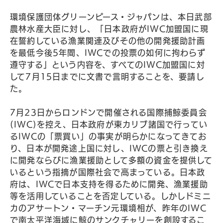
環境保護団体グリーンピース・ジャパンは、本日武部
農林水産大臣に対し、「日本政府がIWC加盟国に現
在誓約している漁業関連及びその他の開発援助計画
を最低今後5年間、IWCでの投票の如何に拘わらず
遵守する」という内容を、すべてのIWC加盟国に対
して7月15日までに文書で言明することを、要請し
た。
7月23日からロンドンで開催される国際捕鯨委員会
(IWC)を控え、日本政府が東カリブ諸国で行ってい
るIWCの「票買い」の事実が明らかになってきてお
り、日本が開発途上国に対し、IWCの票と引き換え
に開発ならびに漁業援助として多額の資金を提供して
いるという指摘が国際社会で高まっている。日本政
府は、IWCで日本支持を得るために開発、漁業援助
等を活用していることを否定している。しかしドミニ
カのアサートン・マーチン元環境相が、昨年のIWC
で南太平洋海域に鯨のサンクチャリーを創設するこ