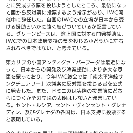
とに賛成する票を投じようとしたところ、最後になっ
て国から反対票に投票するよう指示があり、IWC開
催中に辞任した。自国のIWCでの立場が日本から受
ける援助といかに強く結びついているか証言してい
る。グリーンピースは、途上国に対する開発援助は、
IWCでの日本政府支持の票を投じるかどうかに左右
されるべきではない、と考えている。
東カリブの小国アンティグァ・バーブーダは最近にな
って、日本からの開発及び漁業援助により多大な恩
恵を蒙っており、今年IWC総会では「南太平洋鯨サ
ンクチュアリー」決議案に反対票を投じる旨を公式
に発表した。また、ドミニカは実際の投票前にどち
らにつくかその立場の表明はしないと発言してい
る。セント・ルシア、セント・ヴィンセント・グレナ
ディン、及びグレナダの各国は、日本支持に投票する
と表明している。