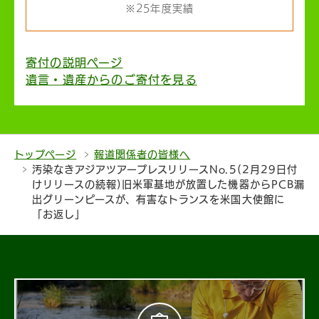
※25年度実績
寄付の説明ページ
遺言・遺産からのご寄付を見る
トップページ
報道関係者の皆様へ
汚染なきアジアツアープレスリリースNo.5(2月29日付
けリリースの続報)旧米軍基地が放置した機器からPCB漏
出グリーンピースが、有害なトランスを米国大使館に
「お返し」