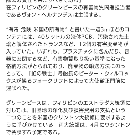
除去の責任を果たすべきである」
在フィリピンのグリーンピースの有害物質問題担当者
であるヴォン・ヘルナンデスは主張する。
“有毒 危険 米国の所有物” と書いた一辺3mほどのコ
ンテナには、40リットルの液体PCB、汚染された土
壌と解体されたトランスなど、12個の有害廃棄物が
入っていた。いずれも、プラスチックに包んだり、容
器に密閉するなど、有害物質取り扱い基準に沿った
格納方法がとられており、廃棄物の輸送方法にのっ
とって、「虹の戦士」号船長のピーター・ウィルコッ
クスが操るフォークリフトによって大使館正門前に
運ばれた。
グリーンピースは、フィリピンのエストラダ大統領に
対しては、旧基地の浄化及び損害費用の支払という
二つのことを米国のクリントン大統領に要求するよ
うに呼びかけている。両大統領は、4月にワシントン
で会談する予定である。