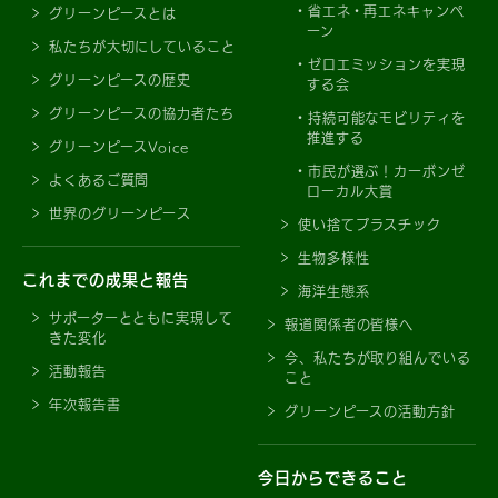
省エネ・再エネキャンペ
グリーンピースとは
ーン
私たちが大切にしていること
ゼロエミッションを実現
グリーンピースの歴史
する会
グリーンピースの協力者たち
持続可能なモビリティを
推進する
グリーンピースVoice
市民が選ぶ！カーボンゼ
よくあるご質問
ローカル大賞
世界のグリーンピース
使い捨てプラスチック
生物多様性
これまでの成果と報告
海洋生態系
サポーターとともに実現して
報道関係者の皆様へ
きた変化
今、私たちが取り組んでいる
活動報告
こと
年次報告書
グリーンピースの活動方針
今日からできること