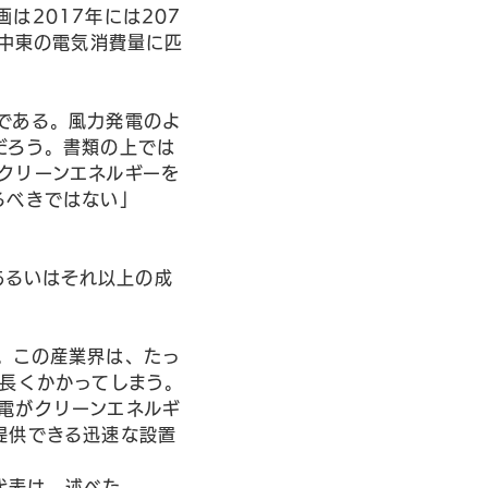
は2017年には207
、中東の電気消費量に匹
である。風力発電のよ
だろう。書類の上では
クリーンエネルギーを
るべきではない」
あるいはそれ以上の成
。この産業界は、たっ
り長くかかってしまう。
電がクリーンエネルギ
提供できる迅速な設置
n）代表は、述べた。