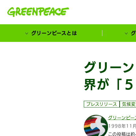
本文へ移動
グリーンピースとは
グ
市民が選ぶ！カーボンゼローカル大賞
グリーン
界が「５
プレスリリース
気候変
グリーンピー
1998年11
この投稿は約