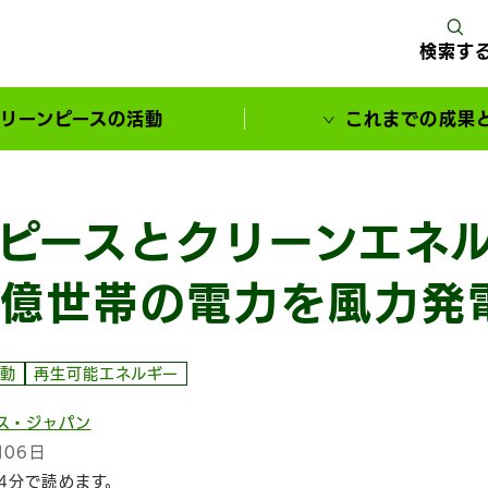
検索す
リーンピースの活動
これまでの成果
サポーターとともに実現してきた変化
ピースとクリーンエネ
億世帯の電力を風力発電
動
再生可能エネルギー
ス・ジャパン
月06日
4分で読めます。