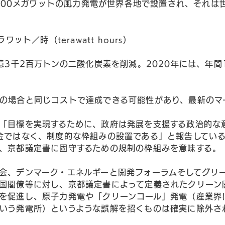
4,000メガワットの風力発電が世界各地で設置され、それは
ワット／時（terawatt hours）
2億3千2百万トンの二酸化炭素を削減。2020年には、年
の場合と同じコストで達成できる可能性があり、最新のマ
「目標を実現するために、政府は発展を支援する政治的な
金ではなく、制度的な枠組みの設置である」と報告してい
、京都議定書に固守するための規制の枠組みを意味する。
会、デンマーク・エネルギーと開発フォーラムそしてグリ
国閣僚等に対し、京都議定書によって定義されたクリーン
を促進し、原子力発電や「クリーンコール」発電（産業界
いう発電所）というような誤解を招くものは確実に除外さ