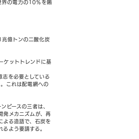
世界の電力の10％を賄
間1兆億トンの二酸化炭
ーケットトレンドに基
意志を必要としている
る。これは配電網への
ーンピースの三者は、
開発メカニズムが、再
による造語で、石炭を
れるよう要請する。