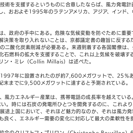
技術を支援するというものに合意したならば、風力発電計画
し、おおよそ1995年のラテンアメリカ、アジア、インド
は、政府の手中にある。危険な気候変動を防ぐために重要
解決策を取り入れないことは、京都議定書の趣旨に反する
の二酸化炭素削減が必要ある。来週到着する各国閣僚は、
化石燃料の拡大を支援することで、これ以上気候を破壊す
・ミレ（Collin Millais）は述べた。
1997年に設置されたのが約7,600メガワットで、25％
紀末までに9,500メガワットに達すると予測されている。
、風力エネルギー産業は、携帯電話の成長率を越えている
ない。時には石炭の発電所ひとつを開発するのに、これよ
展途上国において、それほど魅力的なのか、それは風力発
も良く、エネルギー需要の変化に対応して最大の柔軟性を
のクリストフ・ブリロン（Christophe Bourillo