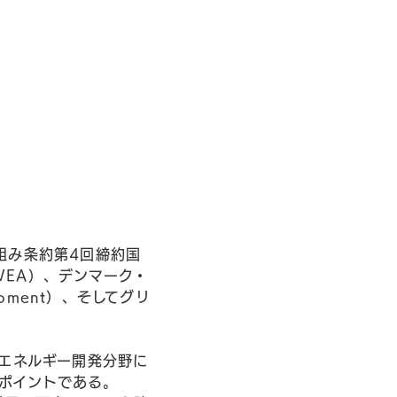
組み条約第4回締約国
:EWEA）、デンマーク・
lopment）、そしてグリ
エネルギー開発分野に
がポイントである。