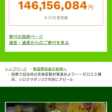
146,156,084
円
※25年度実績
寄付の説明ページ
遺言・遺産からのご寄付を見る
トップページ
報道関係者の皆様へ
投票で自治体の気候変動対策進めようーーゼロエミ横
浜、シロクマダンスで市民にアピール