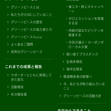
省エネ・再エネキャンペ
グリーンピースとは
ーン
私たちが大切にしていること
ゼロエミッションを実現
グリーンピースの歴史
する会
グリーンピースの協力者たち
持続可能なモビリティを
推進する
グリーンピースVoice
市民が選ぶ！カーボンゼ
よくあるご質問
ローカル大賞
世界のグリーンピース
使い捨てプラスチック
生物多様性
これまでの成果と報告
海洋生態系
サポーターとともに実現して
報道関係者の皆様へ
きた変化
今、私たちが取り組んでいる
活動報告
こと
年次報告書
グリーンピースの活動方針
今日からできること