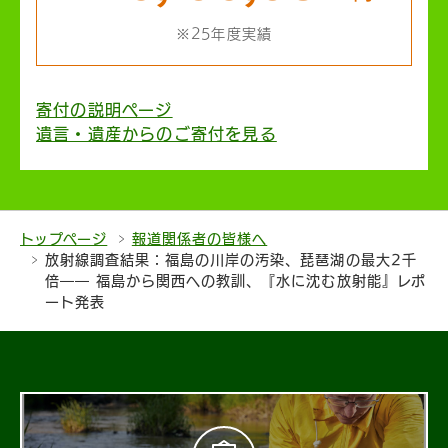
※25年度実績
寄付の説明ページ
遺言・遺産からのご寄付を見る
トップページ
報道関係者の皆様へ
放射線調査結果：福島の川岸の汚染、琵琶湖の最大2千
倍―― 福島から関西への教訓、『水に沈む放射能』レポ
ート発表