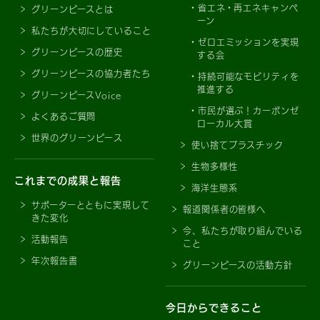
省エネ・再エネキャンペ
グリーンピースとは
ーン
私たちが大切にしていること
ゼロエミッションを実現
グリーンピースの歴史
する会
グリーンピースの協力者たち
持続可能なモビリティを
推進する
グリーンピースVoice
市民が選ぶ！カーボンゼ
よくあるご質問
ローカル大賞
世界のグリーンピース
使い捨てプラスチック
生物多様性
これまでの成果と報告
海洋生態系
サポーターとともに実現して
報道関係者の皆様へ
きた変化
今、私たちが取り組んでいる
活動報告
こと
年次報告書
グリーンピースの活動方針
今日からできること