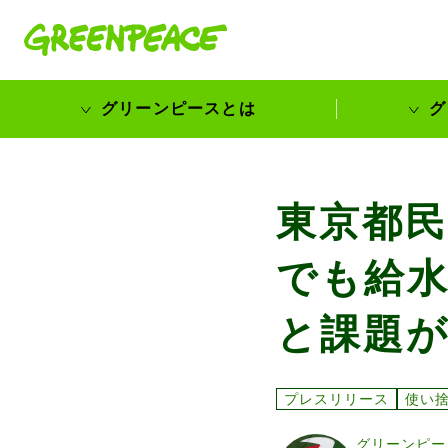
本文へ移動
グリーンピースとは
グ
市民が選ぶ！カーボンゼローカル大賞
東京都民
でも給水
と課題
プレスリリース
使い
グリーンピー