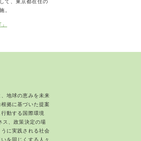
託して、東京都在住の
実施。
ギ」
は、地球の恵みを未来
的根拠に基づいた提案
に行動する国際環境
ネス、政策決定の場
ように実践される社会
想いを同じくする人々