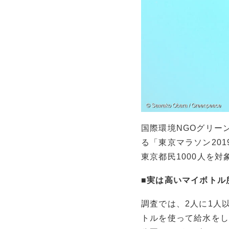
国際環境NGOグリー
る「東京マラソン20
東京都民1000人を
■
実は高いマイボトル
調査では、
2人に1人
トルを使って給水を