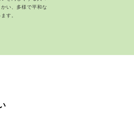
向かい、多様で平和な
います。
い