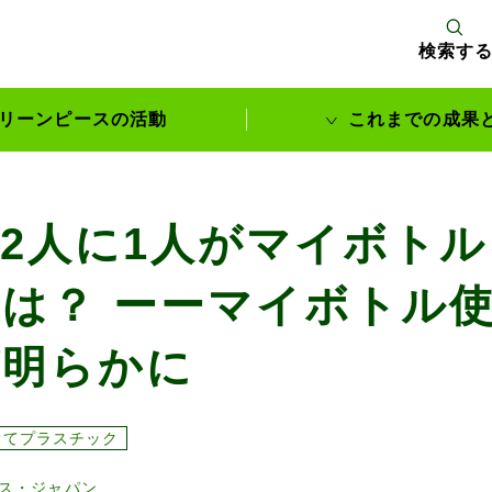
検索す
リーンピースの活動
これまでの成果
サポーターとともに実現してきた変化
2人に1人がマイボト
は？ ーーマイボトル
が明らかに
捨てプラスチック
ス・ジャパン