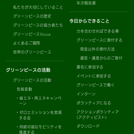
年次報告書
私たちが大切にしていること
グリーンピースの歴史
今日からできること
グリーンピースの協力者たち
力を合わせればできる事
グリーンピースVoice
グリーンピースに寄付する
よくあるご質問
現金以外の寄付方法
世界のグリーンピース
遺言・遺産からのご寄付
署名に参加する
グリーンピースの活動
イベントに参加する
グリーンピースの活動
グリーンピースで働く
気候変動
インターン
省エネ・再エネキャンペ
ボランティアになる
ーン
アクションボランティア
ゼロエミッションを実現
(アクティビスト)
する会
ダウンロード
持続可能なモビリティを
推進する