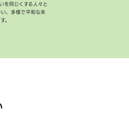
いを同じくする人々と
かい、多様で平和な未
ます。
い