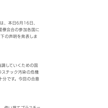
は、本日6月16日、
閣僚会合の参加各国に
以下の声明を発表しま
協調していくための国
ラスチック汚染の危機
十分です。今回の合意
く、使い捨てプラスチッ