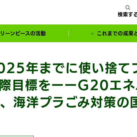
検索す
リーンピースの活動
これまでの成果
サポーターとともに実現してきた変化
025年までに使い捨て
際目標をーーG20エネ
、海洋プラごみ対策の