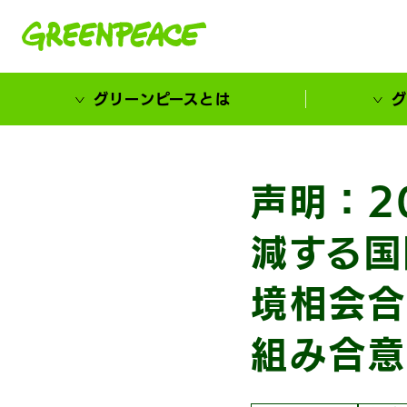
本文へ移動
グリーンピースとは
グ
市民が選ぶ！カーボンゼローカル大賞
声明：2
減する国
境相会合
組み合意