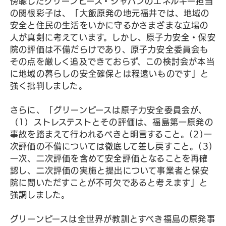
傍聴したグリーンピース・ジャパンのエネルギー担当
の関根彩子は、「大飯原発の地元福井では、地域の
安全と住民の生活をいかに守るかさまざまな立場の
人が真剣に考えています。しかし、原子力安全・保安
院の評価は不備だらけであり、原子力安全委員会も
その点を厳しく追及できておらず、この検討会が本当
に地域の暮らしの安全確保とは程遠いものです」と
強く批判しました。
さらに、「グリーンピースは原子力安全委員会が、
（1）ストレステストとその評価は、福島第一原発の
事故を踏まえて行われるべきと明言すること。(2)一
次評価の不備については徹底して差し戻すこと。(3)
一次、二次評価を含めて安全評価となることを再確
認し、二次評価の実施と提出について事業者と保安
院に問いただすことが不可欠であると考えます」と
強調しました。
グリーンピースは全世界が教訓とすべき福島の原発事