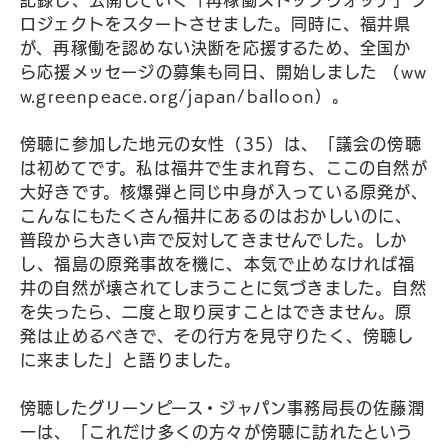
記録し、公開していく「再稼働ストップウォッチ」プ
ロジェクトをスタートさせました。同時に、福井県
が、再稼働を認めない決断を応援するため、全国か
ら応援メッセージの募集も同日、開始しました （ww
w.greenpeace.org/japan/balloon）。
傍聴に参加した地元の女性（35）は、「議会の傍聴
は初めてです。私は福井で生まれ育ち、ここの自然が
大好きです。核爆弾と同じ中身が入っている原発が、
こんなにもたくさん福井にあるのはおかしいのに、
普段から大きい声で反対してきませんでした。しか
し、福島の原発事故を機に、本気で止めなければ福
井の自然が壊されてしまうことに気づきました。自然
を失ったら、二度と取り戻すことはできません。原
発は止めるべきで、その行方を見守りたく、傍聴し
に来ました」と語りました。
傍聴したグリーンピース・ジャパン事務局長の佐藤潤
一は、「これだけ多くの方々が傍聴に訪れたという