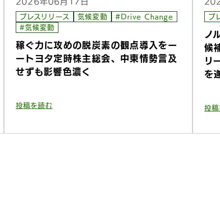
2026年06月17日
20
プレスリリース
気候変動
#Drive Change
プ
#気候変動
ノ
稼ぐ力に攻めの脱炭素の観点導入をー
候
ートヨタ定時株主総会、中東情勢言及
リ
せずも影響色濃く
を
投稿を読む
投稿