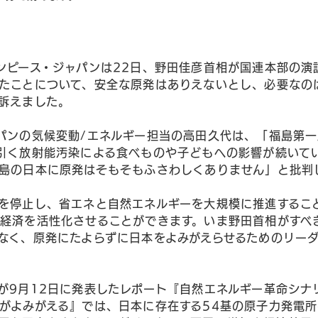
ンピース・ジャパンは22日、野田佳彦首相が国連本部の演
たことについて、安全な原発はありえないとし、必要なの
訴えました。
パンの気候変動/エネルギー担当の高田久代は、「福島第
引く放射能汚染による食べものや子どもへの影響が続いて
島の日本に原発はそもそもふさわしくありません」と批判
を停止し、省エネと自然エネルギーを大規模に推進するこ
経済を活性化させることができます。いま野田首相がすべ
なく、原発にたよらずに日本をよみがえらせるためのリー
が9月12日に発表したレポート『自然エネルギー革命シナリ
がよみがえる』では、日本に存在する54基の原子力発電所