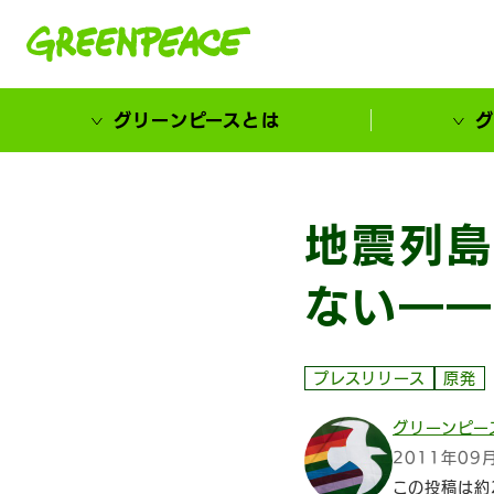
本文へ移動
グリーンピースとは
グ
市民が選ぶ！カーボンゼローカル大賞
地震列島
ない――
プレスリリース
原発
グリーンピー
2011年09
この投稿は約