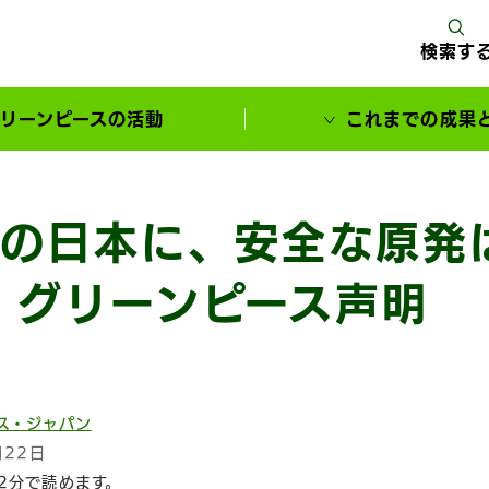
検索す
リーンピースの活動
これまでの成果
サポーターとともに実現してきた変化
の日本に、安全な原発
 グリーンピース声明
ス・ジャパン
月22日
2分で読めます。