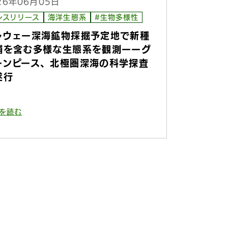
26年06月05日
レスリリース
海洋生態系
#生物多様性
ルウェー深海鉱物採掘予定地で新種
補を含む多様な生態系を観測ーーグ
ーンピース、北極圏深海の科学探査
遂行
を読む