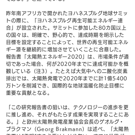
昨年南アフリカで開かれたヨハネスブルグ地球サミッ
トの際に、「ヨハネスブルグ再生可能エネルギー連
合」が設立された。サミットに参加した80カ国以上
の国々は、明確で、野心的で、達成時期を明示した
目標を設定することによって、世界の再生可能エネル
ギー源を継続的に増加させていくことに合意した。
報告書「太陽熱エネルギー2020」は、市場条件が適
切であった場合、何が2020年までに達成可能かを概
観している（注3）。たとえば大気中への二酸化炭素
排出では、太陽熱発電で2020年までに計1億5400
万トンを削減でき、国際的な地球温暖化防止目標に
重要な貢献となる。
「この研究報告書の狙いは、テクノロジーの進歩を更
に推し進め、それがもたらす成果を実現することにあ
る。」と欧州太陽熱発電産業協会会長のゲオルグ・
ブラクマン（Georg Brakmann）は述べ、「太陽熱