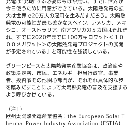
発電は”発明”する必要はもはや無い、すでに世界が
今日使うために用意ができている。太陽熱発電の拡
大は世界で20万人の雇用を生みだすだろう。太陽熱
発電の可能性が最も確かなスペイン、アメリカ、メキ
シコ、オーストラリア、南アフリカの５カ国はそれぞ
れ、すでに2020年までに100万キロワット＜１０
００メガワット＞の太陽熱発電プロジェクトの展開
が予定されている」と可能性を強調している。
グリーンピースと太陽熱発電産業協会は、政治家や
政策決定者、市民、エネルギー担当行政官、事業
者、投資家その他関心部門が、それぞれ具体的な歩
を踏みだすことによって太陽熱発電の普及を支援する
よう呼びかけている。
（注1）
欧州太陽熱発電産業協会：the European Solar T
hermal Power Industry Association (ESTIA)