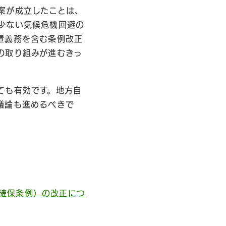
案が成立したことは、
少ない気候危機回避の
置義務を含む条例改正
の取り組みが進むきっ
ても有効です。地方自
議論も進めるべきで
確保条例）の改正につ