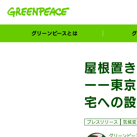
本文へ移動
グリーンピースとは
グ
市民が選ぶ！カーボンゼローカル大賞
屋根置き
ーー東京
宅への設
プレスリリース
気候変
グリーンピー