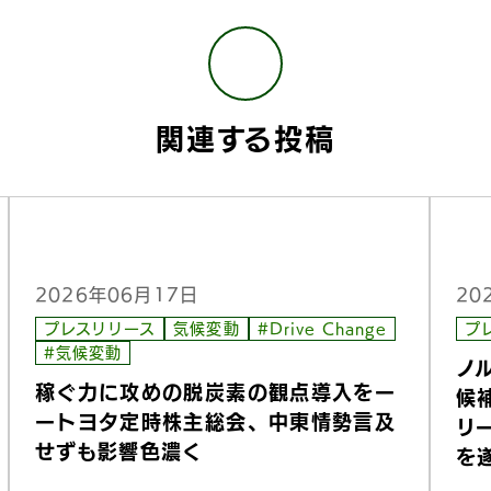
関連する投稿
2026年06月17日
20
プレスリリース
気候変動
#Drive Change
プ
#気候変動
ノ
稼ぐ力に攻めの脱炭素の観点導入をー
候
ートヨタ定時株主総会、中東情勢言及
リ
せずも影響色濃く
を