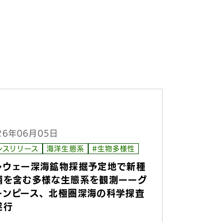
26年06月05日
レスリリース
海洋生態系
#生物多様性
ルウェー深海鉱物採掘予定地で新種
補を含む多様な生態系を観測ーーグ
ーンピース、北極圏深海の科学探査
遂行