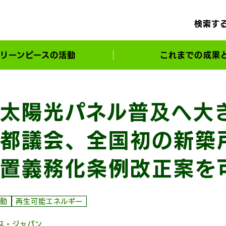
検索す
リーンピースの活動
これまでの成果
サポーターとともに実現してきた変化
太陽光パネル普及へ大
都議会、全国初の新築
置義務化条例改正案を
動
再生可能エネルギー
ス・ジャパン