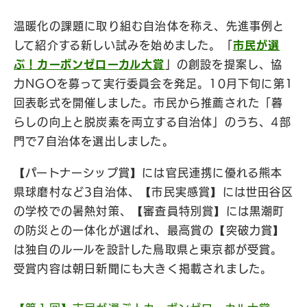
温暖化の課題に取り組む自治体を称え、先進事例と
して紹介する新しい試みを始めました。「
市民が選
ぶ！カーボンゼローカル大賞
」の創設を提案し、協
力NGOを募って実行委員会を発足。10月下旬に第1
回表彰式を開催しました。市民から推薦された「暮
らしの向上と脱炭素を両立する自治体」のうち、4部
門で7自治体を選出しました。
【パートナーシップ賞】には官民連携に優れる熊本
県球磨村など3自治体、【市民実感賞】には世田谷区
の学校での暑熱対策、【審査員特別賞】には黒潮町
の防災との一体化が選ばれ、最高賞の【突破力賞】
は独自のルールを設計した鳥取県と東京都が受賞。
受賞内容は朝日新聞にも大きく掲載されました。