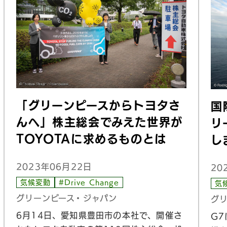
「グリーンピースからトヨタさ
国
んへ」株主総会でみえた世界が
リ
TOYOTAに求めるものとは
し
2023年06月22日
20
気候変動
#Drive Change
気
グリーンピース・ジャパン
グ
6月14日、愛知県豊田市の本社で、開催さ
G