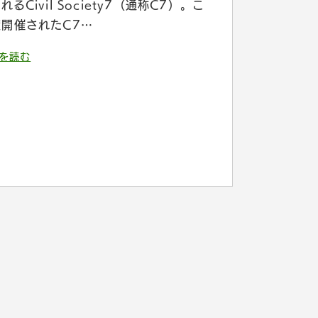
れるCivil Society7（通称C7）。こ
度開催されたC7…
を読む