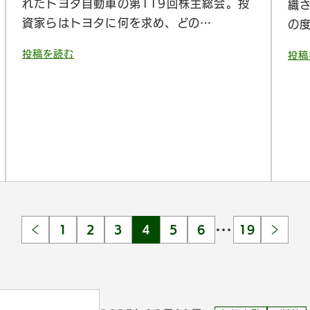
れたトヨタ自動車の第119回株主総会。投
織さ
資家らはトヨタに何を求め、どの…
の
投稿を読む
投稿
…
1
2
3
4
5
6
19