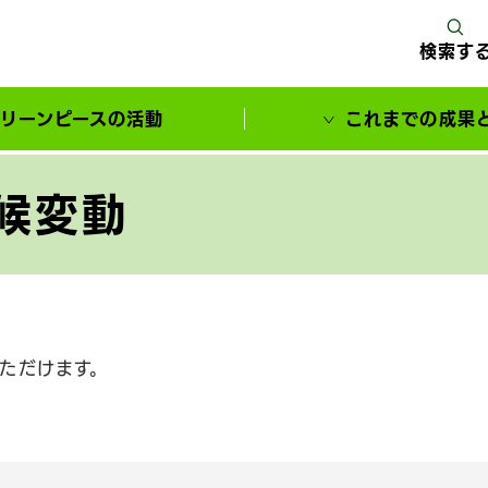
検索す
リーンピースの活動
これまでの成果
サポーターとともに実現してきた変化
候変動
ただけます。