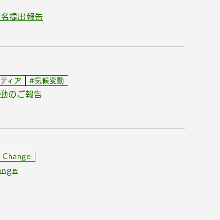
署名提出報告
ンティア
#気候変動
活動のご報告
e Change
nge