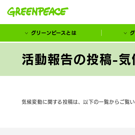
本文へ移動
グリーンピースとは
グ
市民が選ぶ！カーボンゼローカル大賞
活動報告の投稿-気
気候変動に関する投稿は、以下の一覧からご覧い